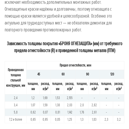
исключает необходимость дополнительных монтажных работ.
Огнезащитные краски надёжны и долговечны, поэтому огнезащита с
помощью краски является удобной и целесообразной. Особенно это
актуально для труднодоступных мест — не обязателен демонтаж для
повторного проведения противопожарных работ.
Зависимость толщины покрытия «БРОНЯ ОГНЕЗАЩИТА» (мм) от требуемого
предела огнестойкости (R) и приведенной толщины металла (ПТМ)
Предел огнестойкости, мин
Приведенная
45
60
90
120
толщина
стальной
толщина,
расход,
толщина,
расход,
толщина,
расход,
толщина,
расход,
конструкции, мм
мм
кг/м²
мм
кг/м²
мм
кг/м²
мм
кг/м²
2,4
1,2
1,69
1,53
2,155
-
-
-
-
3,4
1,07
1,59
1,38
2,03
2,0
2,82
-
-
5,8
0,62
0,87
0,81
1,142
1,76
2,61
-
-
7,2 и более
0,65
0,95
0,85
1,25
1,3
1,83
2,3
3,2