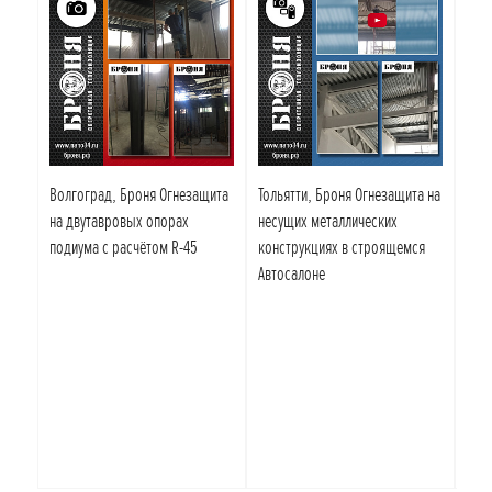
Волгоград, Броня Огнезащита
Тольятти, Броня Огнезащита на
Оче
на двутавровых опорах
несущих металлических
Сер
подиума с расчётом R-45
конструкциях в строящемся
Р53
Автосалоне
огн
кон