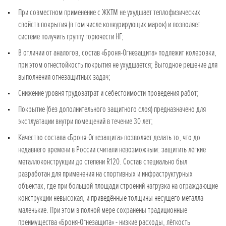
При совместном применение с ЖКТМ не ухудшает теплофизических
свойств покрытия (в том числе конкурирующих марок) и позволяет
системе получить группу горючести НГ;
В отличии от аналогов, состав «Броня-Огнезащита» подлежит колеровки,
при этом огнестойкость покрытия не ухудшается; Выгодное решение для
выполнения огнезащитных задач;
Снижение уровня трудозатрат и себестоимости проведения работ;
Покрытие (без дополнительного защитного слоя) предназначено для
эксплуатации внутри помещений в течение 30 лет;
Качество состава «Броня-Огнезащита» позволяет делать то, что до
недавнего времени в России считали невозможным: защитить лёгкие
металлоконструкции до степени R120. Состав специально был
разработан для применения на спортивных и инфраструктурных
объектах, где при большой площади строений нагрузка на ограждающие
конструкции невысокая, и приведённые толщины несущего металла
маленькие. При этом в полной мере сохранены традиционные
преимущества «Броня-Огнезащита» - низкие расходы, лёгкость