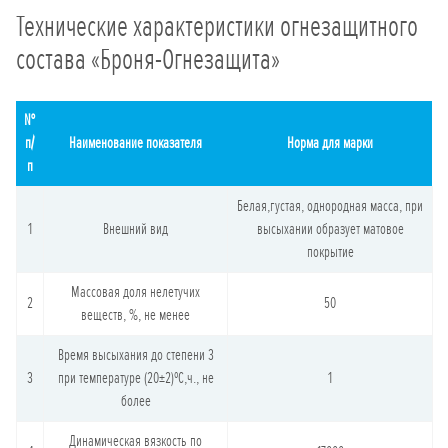
Технические характеристики огнезащитного
состава «Броня-Огнезащита»
№
п/
Наименование показателя
Норма для марки
п
Белая,густая, однородная масса, при
1
Внешний вид
высыхании образует матовое
покрытие
Массовая доля нелетучих
2
50
веществ, %, не менее
Время высыхания до степени 3
3
при температуре (20±2)ºС,ч., не
1
более
Динамическая вязкость по