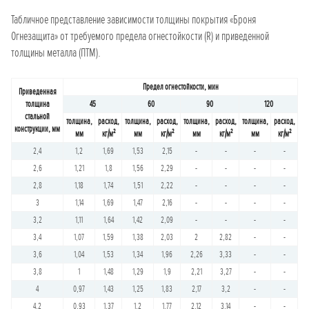
Табличное представление зависимости толщины покрытия «Броня
Огнезащита» от требуемого предела огнестойкости (R) и приведенной
толщины металла (ПТМ).
Предел огнестойкости, мин
Приведенная
толщина
45
60
90
120
стальной
толщина,
расход,
толщина,
расход,
толщина,
расход,
толщина,
расход,
конструкции, мм
мм
кг/м²
мм
кг/м²
мм
кг/м²
мм
кг/м²
2,4
1,2
1,69
1,53
2,15
-
-
-
-
2,6
1,21
1,8
1,56
2,29
-
-
-
-
2,8
1,18
1,74
1,51
2,22
-
-
-
-
3
1,14
1,69
1,47
2,16
-
-
-
-
3,2
1,11
1,64
1,42
2,09
-
-
-
-
3,4
1,07
1,59
1,38
2,03
2
2,82
-
-
3,6
1,04
1,53
1,34
1,96
2,26
3,33
-
-
3,8
1
1,48
1,29
1,9
2,21
3,27
-
-
4
0,97
1,43
1,25
1,83
2,17
3,2
-
-
4,2
0,93
1,37
1,2
1,77
2,12
3,14
-
-