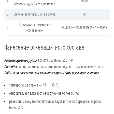
4
17000
Брукфи льду, МПа.сек, не менее
5
Степень перетира, мкм, не более
50
Способность покрытия к
6
Не должно отслаиваться от металла
отслаиванию
Нанесение огнезащитного состава
Рекомендуемые грунты
: ГФ-021 или Эпипрайм-046
Способы
: кисть, шпатель, аппараты безвоздушного распыления «Graco»
Работы по нанесению состава производить при следующих условиях
:
температура воздуха — +5 ÷ +35 ºС;
относительная влажность воздуха - не более 80 %;
разность между температурой воздуха и точкой образования росы
более 3 ºС;