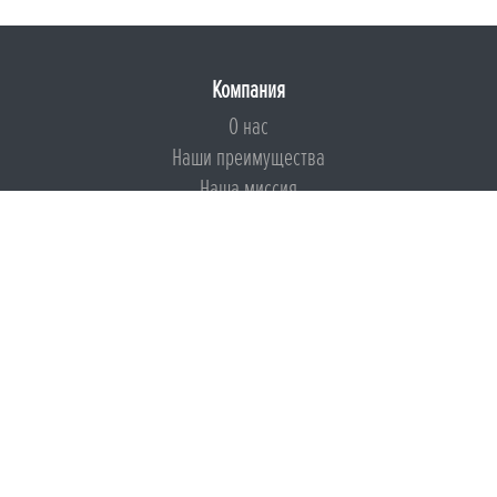
Компания
О нас
Наши преимущества
Наша миссия
Броня на страже ESG
Документы
Сертификаты
Техническая документация
Калькуляторы
Подборки по типам применения
Инструкции
Международный экологический сертификат
Патенты