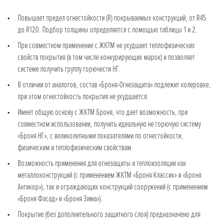
Повышает предел огнестойкости (R) покрываемых конструкций, от R45
до R120. Подбор толщины определяется с помощью таблицы 1 и 2.
При совместном применение с ЖКТМ не ухудшает теплофизических
свойств покрытия (в том числе конкурирующих марок) и позволяет
системе получить группу горючести НГ.
В отличии от аналогов, состав «Броня-Огнезащита» подлежит колеровке,
при этом огнестойкость покрытия не ухудшается.
Имеет общую основу с ЖКТМ Броня, что дает возможность, при
совместном использовании, получить идеальную не горючую систему
«Броня НГ», с великолепными показателями по огнестойкости,
физическим и теплофизическим свойствам.
Возможность применения для огнезащиты и теплоизоляции как
металлоконструкций (с применением ЖКТМ «Броня Классик» и «Броня
Антикор»), так и ограждающих конструкций сооружений (с применением
«Броня Фасад» и «Броня Зима»).
Покрытие (без дополнительного защитного слоя) предназначено для