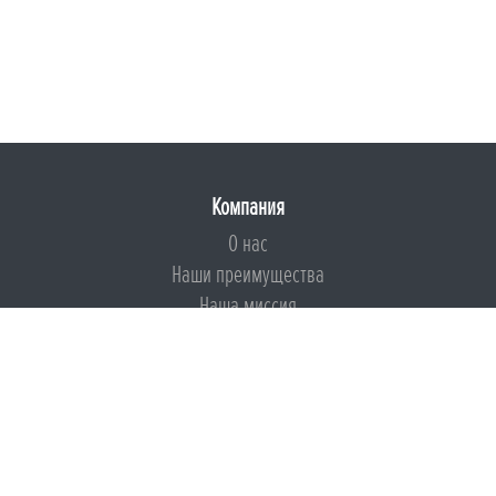
Компания
О нас
Наши преимущества
Наша миссия
Броня на страже ESG
Документы
Сертификаты
Техническая документация
Калькуляторы