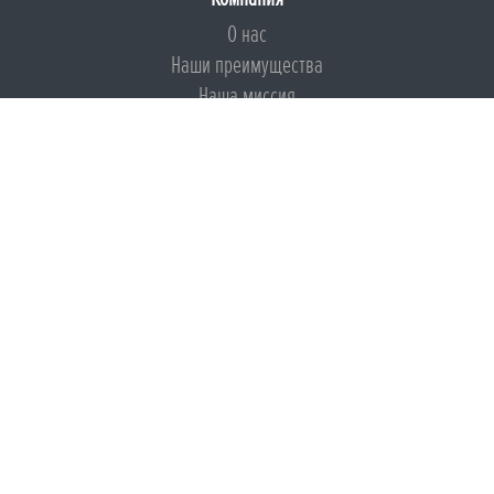
О нас
Наши преимущества
Наша миссия
Броня на страже ESG
Документы
Сертификаты
Техническая документация
Калькуляторы
Подборки по типам применения
Инструкции
Международный экологический сертификат
Патенты
Свидетельства на Товарный знак
Сертификаты соответствия