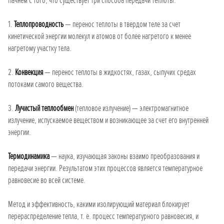
Начнем с того, что существует три способа передачи теплоты:
1.
Теплопроводность
— перенос теплоты в твердом теле за счет
кинетической энергии молекул и атомов от более нагретого к менее
нагретому участку тела.
2.
Конвекция
— перенос теплоты в жидкостях, газах, сыпучих средах
потоками самого вещества.
3.
Лучистый теплообмен
(тепловое излучение) — электромагнитное
излучение, испускаемое веществом и возникающее за счет его внутренней
энергии.
Термодинамика
— наука, изучающая законы взаимо преобразования и
передачи энергии. Результатом этих процессов является температурное
равновесие во всей системе.
Метод и эффективность, какими изолирующий материал блокирует
перераспределение тепла, т. е. процесс температурного равновесия, и