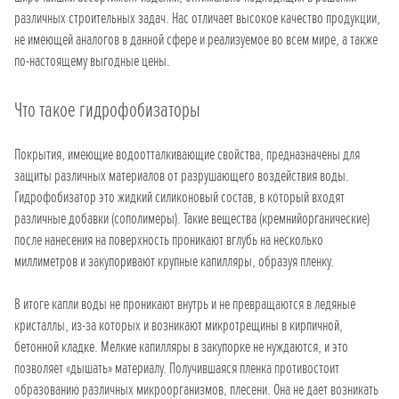
различных строительных задач. Нас отличает высокое качество продукции,
не имеющей аналогов в данной сфере и реализуемое во всем мире, а также
по-настоящему выгодные цены.
Что такое гидрофобизаторы
Покрытия, имеющие водоотталкивающие свойства, предназначены для
защиты различных материалов от разрушающего воздействия воды.
Гидрофобизатор это жидкий силиконовый состав, в который входят
различные добавки (сополимеры). Такие вещества (кремнийорганические)
после нанесения на поверхность проникают вглубь на несколько
миллиметров и закупоривают крупные капилляры, образуя пленку.
В итоге капли воды не проникают внутрь и не превращаются в ледяные
кристаллы, из-за которых и возникают микротрещины в кирпичной,
бетонной кладке. Мелкие капилляры в закупорке не нуждаются, и это
позволяет «дышать» материалу. Получившаяся пленка противостоит
образованию различных микроорганизмов, плесени. Она не дает возникать