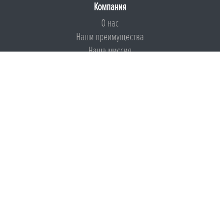
Компания
О нас
Наши преимущества
Наша миссия
Броня на страже ESG
Документы
Сертификаты
Техническая документация
Калькуляторы
Подборки по типам применения
Инструкции
Международный экологический сертификат
Патенты
Свидетельства на Товарный знак
Сертификаты соответствия