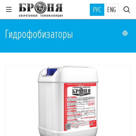
РУС
ENG
Гидрофобизаторы