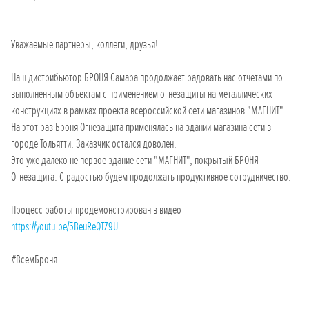
Уважаемые партнёры, коллеги, друзья!
Наш дистрибьютор БРОНЯ Самара продолжает радовать нас отчетами по
выполненным объектам с применением огнезащиты на металлических
конструкциях в рамках проекта всероссийской сети магазинов "МАГНИТ"
На этот раз Броня Огнезащита применялась на здании магазина сети в
городе Тольятти. Заказчик остался доволен.
Это уже далеко не первое здание сети "МАГНИТ", покрытый БРОНЯ
Огнезащита. С радостью будем продолжать продуктивное сотрудничество.
Процесс работы продемонстрирован в видео
https://youtu.be/5BeuReQTZ9U
#ВсемБроня