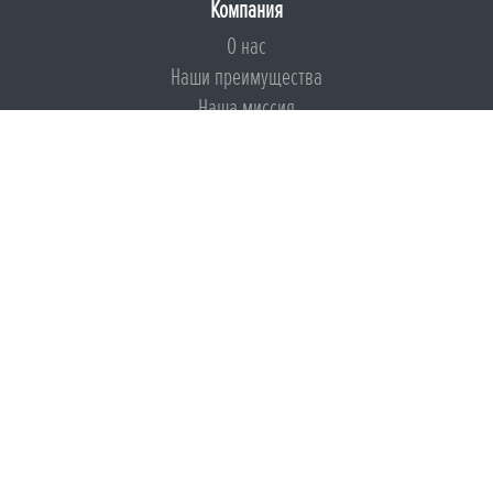
Компания
О нас
Наши преимущества
Наша миссия
Броня на страже ESG
Документы
Сертификаты
Техническая документация
Калькуляторы
Подборки по типам применения
Инструкции
Международный экологический сертификат
Патенты
Свидетельства на Товарный знак
Сертификаты соответствия