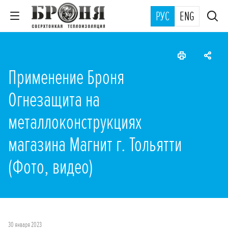
РУС
ENG
Применение Броня
Огнезащита на
металлоконструкциях
магазина Магнит г. Тольятти
(Фото, видео)
30 января 2023