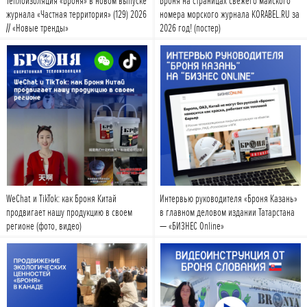
Теплоизоляция «Броня» в новом выпуске
Броня на страницах свежего майского
журнала «Частная территория» (129) 2026
номера морского журнала KORABEL.RU за
// «Новые тренды»
2026 год! (постер)
Подробнее
Подробнее
WeChat и TikTok: как Броня Китай
Интервью руководителя «Броня Казань»
продвигает нашу продукцию в своем
в главном деловом издании Татарстана
регионе (фото, видео)
— «БИЗНЕС Online»