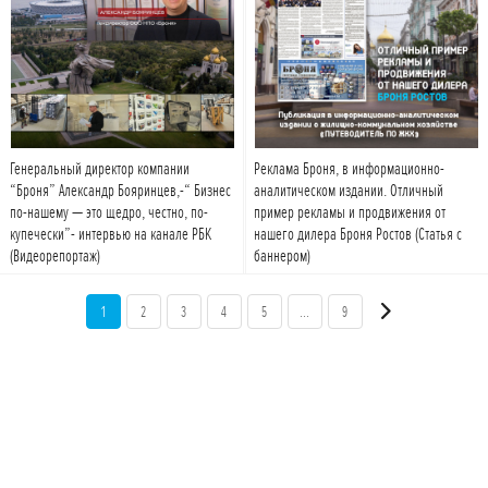
Подробнее
Подробнее
Генеральный директор компании
Реклама Броня, в информационно-
“Броня” Александр Бояринцев,-“ Бизнес
аналитическом издании. Отличный
по-нашему — это щедро, честно, по-
пример рекламы и продвижения от
купечески”- интервью на канале РБК
нашего дилера Броня Ростов (Статья с
(Видеорепортаж)
баннером)
1
2
3
4
5
...
9