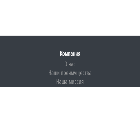
Компания
О нас
Наши преимущества
Наша миссия
Броня на страже ESG
Документы
Сертификаты
Техническая документация
Калькуляторы