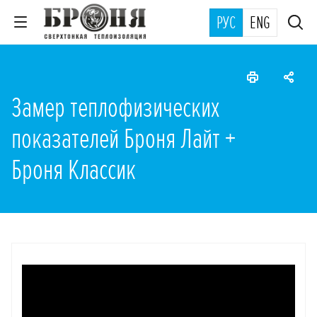
РУС
ENG
Замер теплофизических
показателей Броня Лайт +
Броня Классик