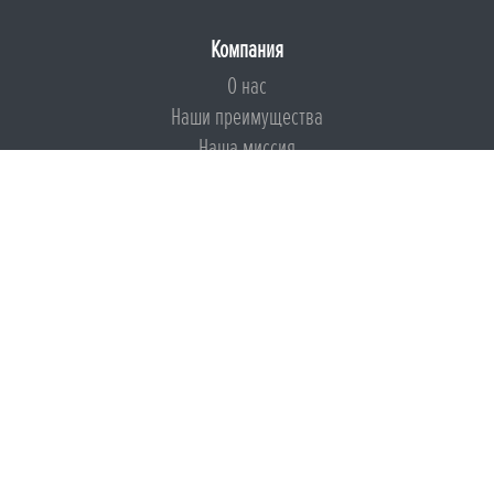
Компания
О нас
Наши преимущества
Наша миссия
Броня на страже ESG
Документы
Сертификаты
Техническая документация
Калькуляторы
Подборки по типам применения
Инструкции
Международный экологический сертификат
Патенты
Свидетельства на Товарный знак