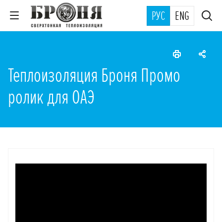
РУС
ENG
Теплоизоляция Броня Промо
ролик для ОАЭ