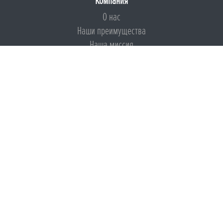
Компания
О нас
Наши преимущества
Наша миссия
Броня на страже ESG
Документы
Сертификаты
Техническая документация
Калькуляторы
Подборки по типам применения
Инструкции
Международный экологический сертификат
Патенты
Свидетельства на Товарный знак
Сертификаты соответствия