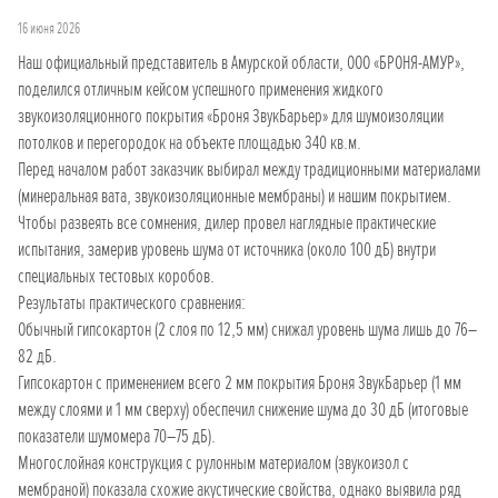
16 июня 2026
Наш официальный представитель в Амурской области, ООО «БРОНЯ-АМУР»,
поделился отличным кейсом успешного применения жидкого
звукоизоляционного покрытия «Броня ЗвукБарьер» для шумоизоляции
потолков и перегородок на объекте площадью 340 кв.м.
Перед началом работ заказчик выбирал между традиционными материалами
(минеральная вата, звукоизоляционные мембраны) и нашим покрытием.
Чтобы развеять все сомнения, дилер провел наглядные практические
испытания, замерив уровень шума от источника (около 100 дБ) внутри
специальных тестовых коробов.
Результаты практического сравнения:
Обычный гипсокартон (2 слоя по 12,5 мм) снижал уровень шума лишь до 76–
82 дБ.
Гипсокартон с применением всего 2 мм покрытия Броня ЗвукБарьер (1 мм
между слоями и 1 мм сверху) обеспечил снижение шума до 30 дБ (итоговые
показатели шумомера 70–75 дБ).
Многослойная конструкция с рулонным материалом (звукоизол с
мембраной) показала схожие акустические свойства, однако выявила ряд