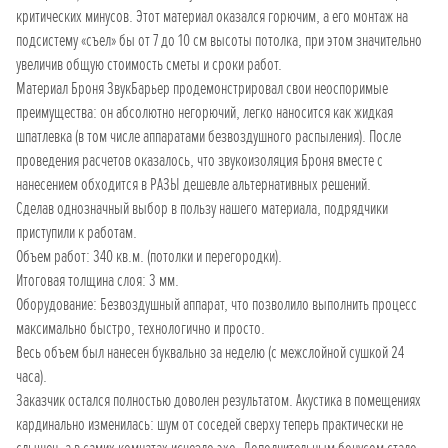
критических минусов. Этот материал оказался горючим, а его монтаж на
подсистему «съел» бы от 7 до 10 см высоты потолка, при этом значительно
увеличив общую стоимость сметы и сроки работ.
Материал Броня ЗвукБарьер продемонстрировал свои неоспоримые
преимущества: он абсолютно негорючий, легко наносится как жидкая
шпатлевка (в том числе аппаратами безвоздушного распыления). После
проведения расчетов оказалось, что звукоизоляция Броня вместе с
нанесением обходится в РАЗЫ дешевле альтернативных решений.
Сделав однозначный выбор в пользу нашего материала, подрядчики
приступили к работам.
Объем работ: 340 кв.м. (потолки и перегородки).
Итоговая толщина слоя: 3 мм.
Оборудование: Безвоздушный аппарат, что позволило выполнить процесс
максимально быстро, технологично и просто.
Весь объем был нанесен буквально за неделю (с межслойной сушкой 24
часа).
Заказчик остался полностью доволен результатом. Акустика в помещениях
кардинально изменилась: шум от соседей сверху теперь практически не