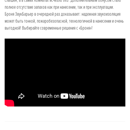
слышен, а в самих комнатах исчезло эхо. Дополнительным бонусом стало
полное отсутствие запахов как при нанесении, так и при эксплуатации.
Броня ЗвукБарьер в очередной раз доказывает: надежная звукоизоляция
может быть тонкой, пожаробезопасной, технологичной в нанесении и очень
выгодной! Выбирайте современные решения с «Броня»!