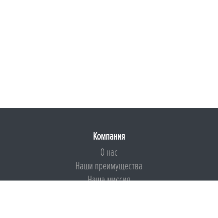
Компания
О нас
Наши преимущества
Наша миссия
Броня на страже ESG
Документы