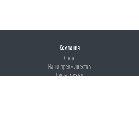
Компания
О нас
Наши преимущества
Наша миссия
Броня на страже ESG
Документы
Сертификаты
Техническая документация
Калькуляторы
Подборки по типам применения