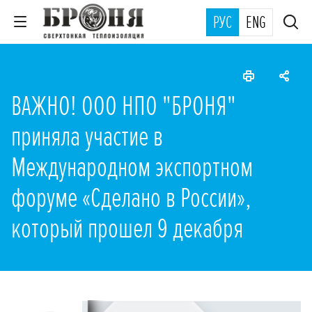
РУС
ENG
ВАЖНО! ООО НПО "БРОНЯ"
приняла участие в
Международном экспортном
форуме «Сделано в России»,
который прошел 9 декабря