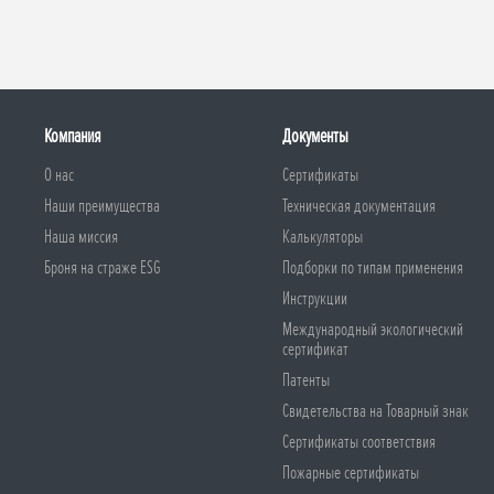
Компания
Документы
О нас
Сертификаты
Наши преимущества
Техническая документация
Наша миссия
Калькуляторы
Броня на страже ESG
Подборки по типам применения
Инструкции
Международный экологический
сертификат
Патенты
Свидетельства на Товарный знак
Сертификаты соответствия
Пожарные сертификаты