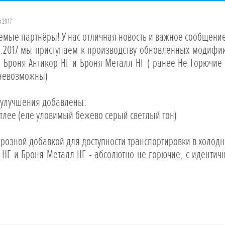
я 2017
емые партнёры! У нас отличная новость и важное сообщение
10.2017 мы приступаем к производству обновленных модифи
 Броня Антикор НГ и Броня Металл НГ ( ранее Не Горючие
невозможны)
 улучшения добавлены:
етлее (еле уловимый бежево серый светлый тон)
розной добавкой для доступности транспортировки в холод
 НГ и Броня Металл НГ - абсолютно не горючие, с иденти