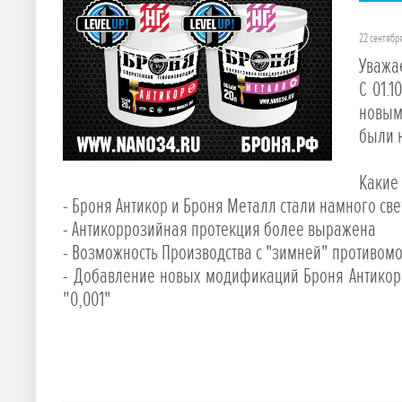
22 сентябр
Уважа
С 01.
новым
были 
Какие
- Броня Антикор и Броня Металл стали намного св
- Антикоррозийная протекция более выражена
- Возможность Производства с "зимней" противомо
- Добавление новых модификаций Броня Антикор
"0,001"