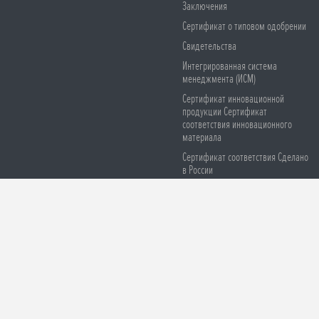
Заключения
Сертификат о типовом одобрении
Свидетельства
Интегрированная система
менеджмента (ИСМ)
Сертификат инновационной
продукции Сертификат
соответствия инновационного
материала
Сертификат соответствия Сделано
в России
Сертификаты соответствия СЕ
Остерегайтесь подделок
© 2008-2026 ООО НПО «Броня». Все права защищены
Версия для печа