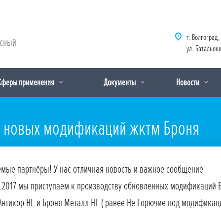
г. Волгоград,
рсный
ул. Батальонн
Сферы применения
Документы
Новости
е новых модификаций жктм Броня
мые партнёры! У нас отличная новость и важное сообщение -
0.2017 мы приступаем к производству обновленных модификаций 
Антикор НГ и Броня Металл НГ ( ранее Не Горючие под модификац