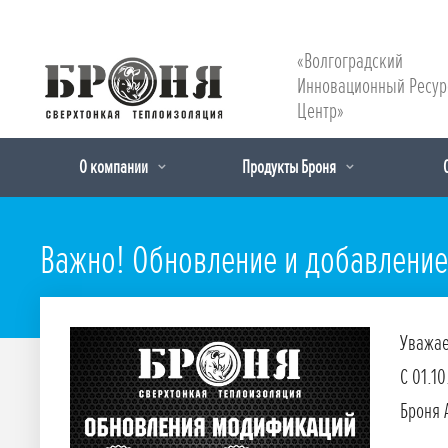
«Волгоградский
Инновационный Ресу
Центр»
О компании
Продукты Броня
Важно! Обновление и добавлени
Уважае
С 01.1
Броня 