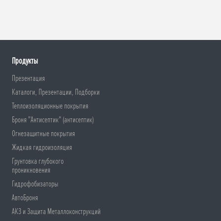
Продукты
Презентация
Каталоги, Презентации, Подборки
Теплоизоляционные покрытия
Броня "Антисептик" (антисептик)
Огнезащитные покрытия
Жидкая гидроизоляция
Грунтовка глубокого
проникновения
Гидрофобизаторы
АвтоБроня
АКЗ и Защита Металлоконструкций