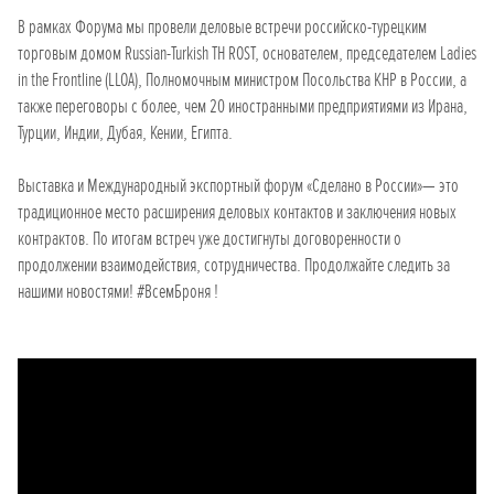
В рамках Форума мы провели деловые встречи российско-турецким
торговым домом Russian-Turkish TH ROST, основателем, председателем Ladies
in the Frontline (LLOA), Полномочным министром Посольства КНР в России, а
также переговоры с более, чем 20 иностранными предприятиями из Ирана,
Турции, Индии, Дубая, Кении, Египта.
Выставка и Международный экспортный форум «Сделано в России»— это
традиционное место расширения деловых контактов и заключения новых
контрактов. По итогам встреч уже достигнуты договоренности о
продолжении взаимодействия, сотрудничества. Продолжайте следить за
нашими новостями! #ВсемБроня !