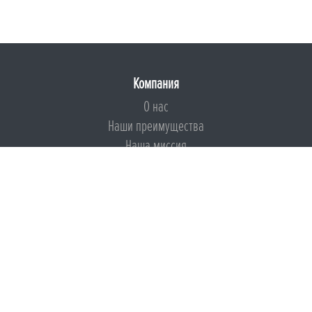
Компания
О нас
Наши преимущества
Наша миссия
Броня на страже ESG
Документы
Сертификаты
Техническая документация
Калькуляторы
Подборки по типам применения
Инструкции