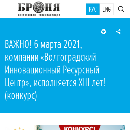
РУС
ENG
ВАЖНО! 6 марта 2021,
компании «Волгоградский
Инновационный Ресурсный
Центр», исполняется XIII лет!
(конкурс)