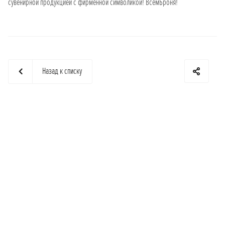
сувенирной продукцией с фирменной символикой! ВсемБроня!
Назад к списку