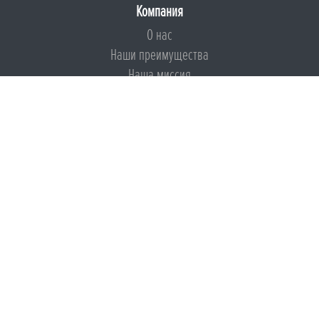
Компания
О нас
Наши преимущества
Наша миссия
Броня на страже ESG
Документы
Сертификаты
Техническая документация
Калькуляторы
Подборки по типам применения
Инструкции
Международный экологический сертификат
Патенты
Свидетельства на Товарный знак
Сертификаты соответствия