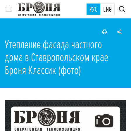
РУС
ENG
Утепление фасада частного
дома в Ставропольском крае
Броня Классик (фото)