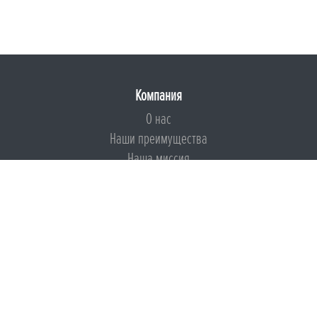
Компания
О нас
Наши преимущества
Наша миссия
Броня на страже ESG
Документы
Сертификаты
Техническая документация
Калькуляторы
Подборки по типам применения
Инструкции