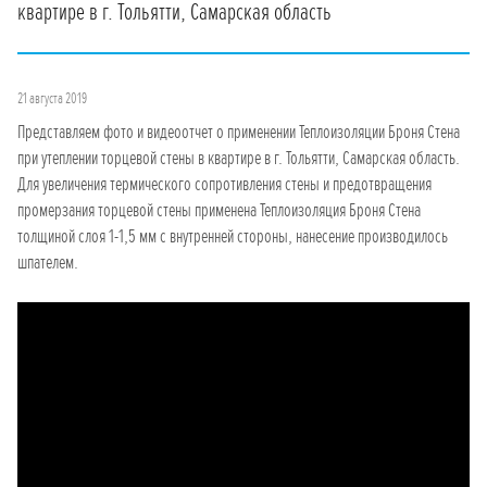
квартире в г. Тольятти, Самарская область
21 августа 2019
Представляем фото и видеоотчет о применении Теплоизоляции Броня Стена
при утеплении торцевой стены в квартире в г. Тольятти, Самарская область.
Для увеличения термического сопротивления стены и предотвращения
промерзания торцевой стены применена Теплоизоляция Броня Стена
толщиной слоя 1-1,5 мм с внутренней стороны, нанесение производилось
шпателем.