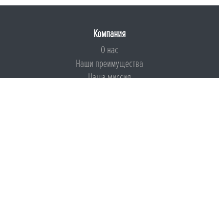
Компания
О нас
Наши преимущества
Наша миссия
Броня на страже ESG
Документы
Сертификаты
Техническая документация
Калькуляторы
Подборки по типам применения
Инструкции
Международный экологический сертификат
Патенты