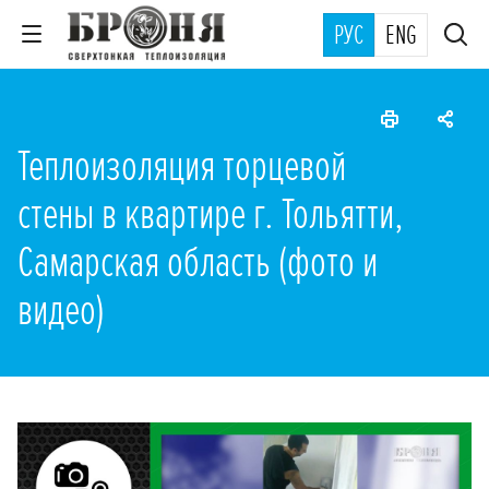
РУС
ENG
Теплоизоляция торцевой
стены в квартире г. Тольятти,
Самарская область (фото и
видео)