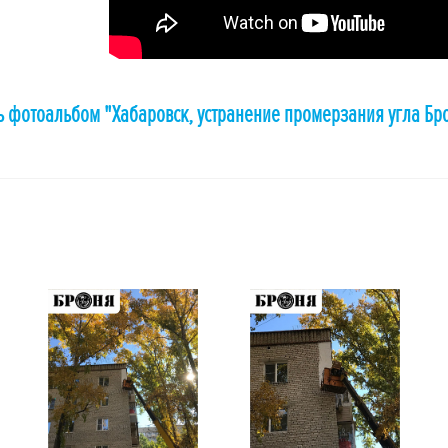
ь фотоальбом "Хабаровск, устранение промерзания угла Бр