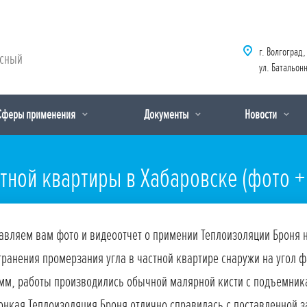
г. Волгоград,
рсный
ул. Батальонн
Сферы применения
Документы
Новости
тной квартиры в Хабаровске (фото +
авляем вам фото и видеоотчет о примении Теплоизоляции Броня н
транения промерзания угла в частной квартире снаружи на угол
 мм, работы производились обычной малярной кисти с подъемник
онкая Теплоизоляция Броня отлично справилась с поставленной з