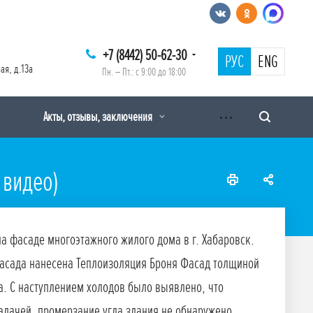
+7 (8442) 50-62-30
РУС
ENG
ая, д.13а
Пн. – Пт.: с 9:00 до 18:00
Акты, отзывы, заключения
 видео)
а фасаде многоэтажного жилого дома в г. Хабаровск.
 фасада нанесена Теплоизоляция Броня Фасад толщиной
а. С наступлением холодов было выявлено, что
адачей, промерзание угла здания не обнаружено.