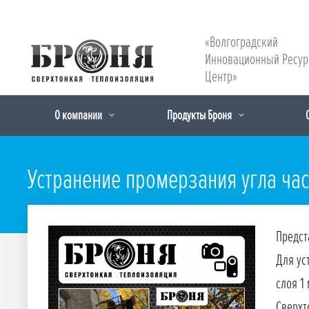
«Волгоградский
Инновационный Ресу
Центр»
О компании
Продукты Броня
Устранение промерзания угла час
Предст
Для ус
слоя 1
Сверхт