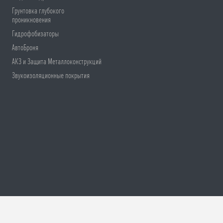
Грунтовка глубокого
проникновения
Гидрофобизаторы
АвтоБроня
АКЗ и Защита Металлоконструкций
Звукоизоляционные покрытия