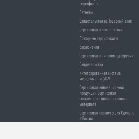
сертификат
Патенты
Свидетельства на Товарный знак
Сертификаты соответствия
Пожарные сертификаты
Заключения
Сертификат о типовом одобрении
Свидетельства
Интегрированная система
менеджмента (ИСМ)
Сертификат инновационной
продукции Сертификат
соответствия инновационного
материала
Сертификат соответствия Сделано
в России
Сертификаты соответствия СЕ
Остерегайтесь подделок