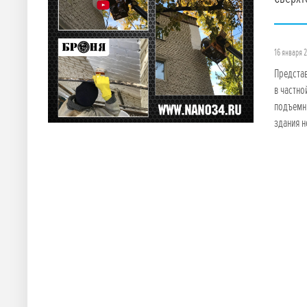
16 января 
Представ
в частно
подъемни
здания н