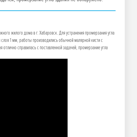
жного жилого дома в г. Хабаровск. Для устранения промерзания угла
й слоя 1 мм, работы производились обычной малярной кисти с
я отлично справилась с поставленной задачей, промерзание угла