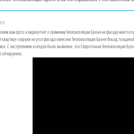
2019
ляем вам фото и видеоотчет о примении Теплоизоляции Броня на фасаде многоэта
й квартире снаружи на угол фасада нанесена Теплоизоляция Броня Фасад толщино
ка. С наступлением холодов было выявлено, что Сверхтонкая Теплоизоляция Брон
е обнаружено.