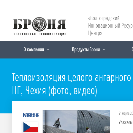
«Волгоградский
Инновационный Ресу
Центр»
О компании
Продукты Броня
Теплоизоляция целого ангарного
НГ, Чехия (фото, видео)
21 марта 2
Уважаемы