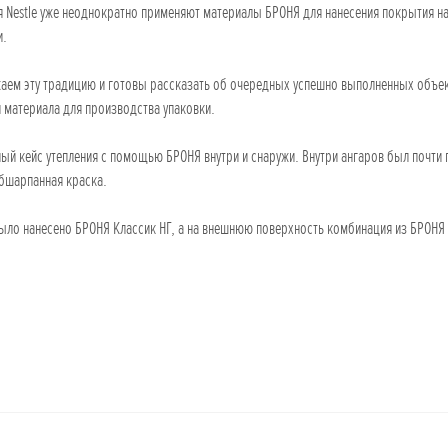
 Nestle уже неоднократно применяют материалы БРОНЯ для нанесения покрытия на 
и.
ем эту традицию и готовы рассказать об очередных успешно выполненных объектах
 материала для производства упаковки.
ый кейс утепления с помощью БРОНЯ внутри и снаружи. Внутри ангаров был почти
бшарпанная краска.
ыло нанесено БРОНЯ Классик НГ, а на внешнюю поверхность комбинация из БРОНЯ 