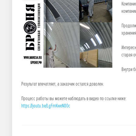
Компания
компани
Продолжа
хранения
Интересн
старая о
Внутри б
Результат впечатляет, а заказчик остался доволен.
Процесс работы вы можете наблюдать в видео по ссылке ниже:
https://youtu.be/LgFmKweN80c