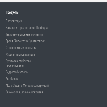
Продукты
Презентация
Каталоги, Презентации, Подборки
Теплоизоляционные покрытия
Броня "Антисептик" (антисептик)
Огнезащитные покрытия
Жидкая гидроизоляция
Грунтовка глубокого
проникновения
Гидрофобизаторы
АвтоБроня
АКЗ и Защита Металлоконструкций
Звукоизоляционные покрытия