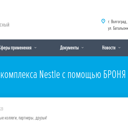
г. Волгоград,
рсный
ул. Батальонн
Сферы применения
Документы
Новости
 комплекса Nestle с помощью БРОНЯ 
023
е коллеги, партнеры, друзья!