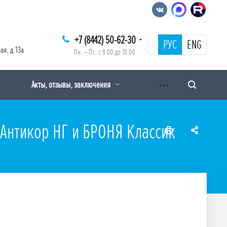
+7 (8442) 50-62-30
РУС
ENG
ая, д.13а
Пн. – Пт.: с 9:00 до 18:00
Акты, отзывы, заключения
Антикор НГ и БРОНЯ Классик