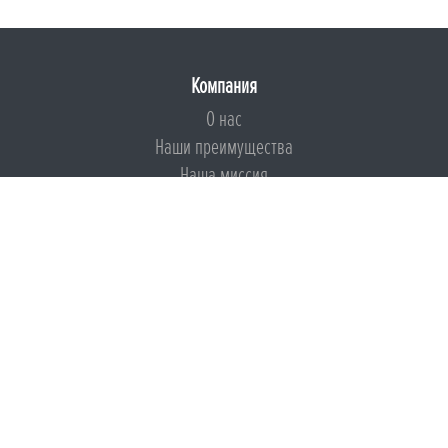
Компания
О нас
Наши преимущества
Наша миссия
Броня на страже ESG
Документы
Сертификаты
Техническая документация
Калькуляторы
Подборки по типам применения
Инструкции
Международный экологический сертификат