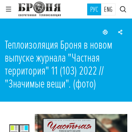
РУС
ENG
Теплоизоляция Броня в новом
выпуске журнала "Частная
территория" 11 (103) 2022 //
"Значимые вещи". (фото)