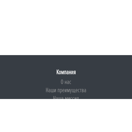
Компания
О нас
Наши преимущества
Наша миссия
Броня на страже ESG
Документы
Сертификаты