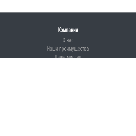
Компания
О нас
Наши преимущества
Наша миссия
Броня на страже ESG
Документы
Сертификаты
Техническая документация
Калькуляторы
Подборки по типам применения
Инструкции
Международный экологический сертификат