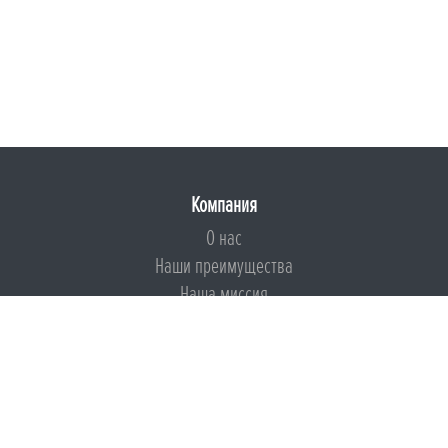
Компания
О нас
Наши преимущества
Наша миссия
Броня на страже ESG
Документы
Сертификаты
Техническая документация