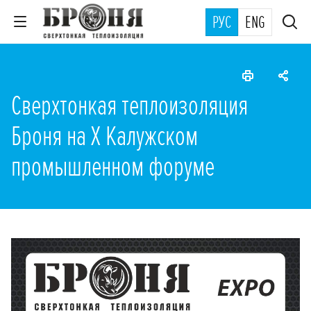
РУС
ENG
Сверхтонкая теплоизоляция
Броня на Х Калужском
промышленном форуме