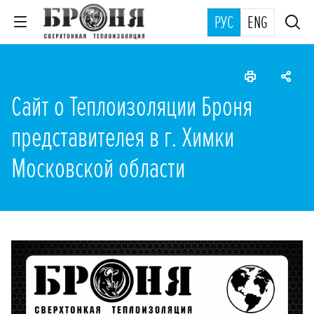
РУС
ENG
Сайт о Теплоизоляции Броня
представителея в г. Химки
Московской области