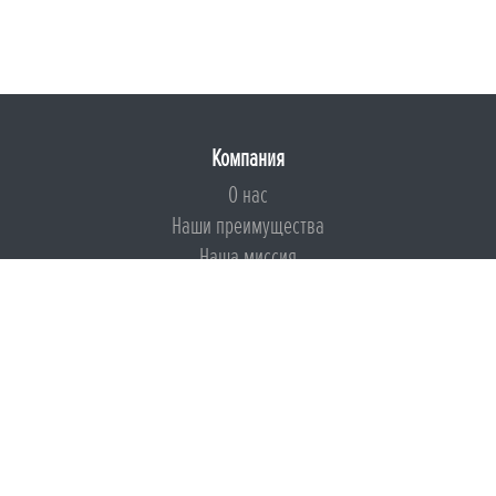
Компания
О нас
Наши преимущества
Наша миссия
Броня на страже ESG
Документы
Сертификаты
Техническая документация
Калькуляторы
Подборки по типам применения