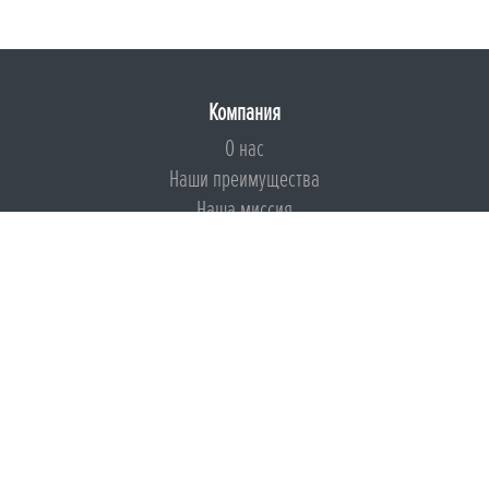
Компания
О нас
Наши преимущества
Наша миссия
Броня на страже ESG
Документы
Сертификаты
Техническая документация
Калькуляторы
Подборки по типам применения
Инструкции
Международный экологический сертификат