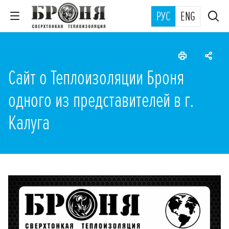
РУС
ENG
Сайт о Теплоизоляции Броня
одного из представителей в г.
Калуга