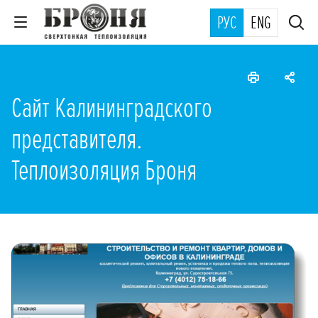
РУС
ENG
Сайт Калининградского
представителя.
Теплоизоляция Броня