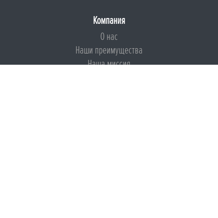
Компания
О нас
Наши преимущества
Наша миссия
Броня на страже ESG
Документы
Сертификаты
Техническая документация
Калькуляторы
Подборки по типам применения
Инструкции
Международный экологический сертификат
Патенты
Свидетельства на Товарный знак