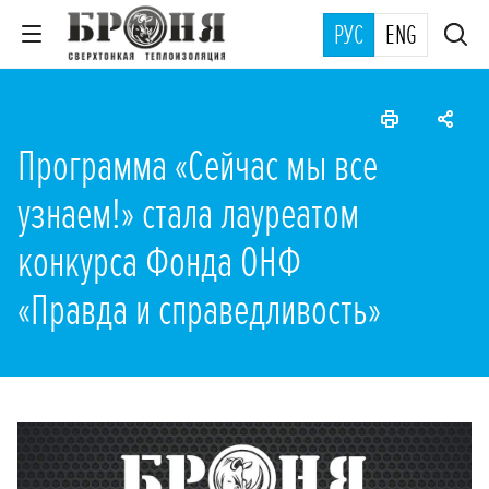
РУС
ENG
Программа «Сейчас мы все
узнаем!» стала лауреатом
конкурса Фонда ОНФ
«Правда и справедливость»