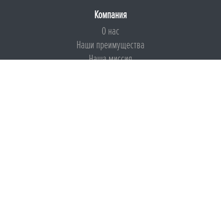
Компания
О нас
Наши преимущества
Наша миссия
Броня на страже ESG
Документы
Сертификаты
Техническая документация
Калькуляторы
Подборки по типам применения
Инструкции
Международный экологический сертификат
Патенты
Свидетельства на Товарный знак