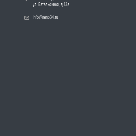
ул. Батальонная, д.13а
info@nano34.ru