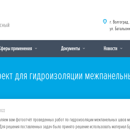
г. Волгоград,
рсный
ул. Батальонн
Сферы применения
Документы
Новости
ект для гидроизоляции межпанельн
2022
вляем вам фотоотчёт проведенных работ по гидроизоляции межпанельных швов м
 Для решения поставленных задач было принято решение использовать материал Б