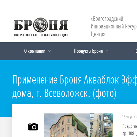
«Волгоградский
Инновационный Ресу
Центр»
О компании
Продукты Броня
Применение Броня Акваблок Эфф
дома, г. Всеволожск. (фото)
12 августа 
Предста
пр. 108.