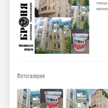
помощи о
межпане
Фотогалерея