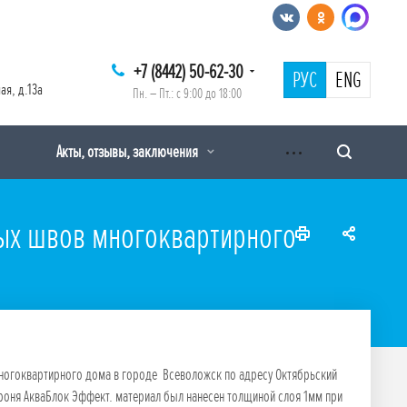
+7 (8442) 50-62-30
РУС
ENG
ая, д.13а
Пн. – Пт.: с 9:00 до 18:00
Акты, отзывы, заключения
ых швов многоквартирного
ногоквартирного дома в городе Всеволожск по адресу Октябрьский
роня АкваБлок Эффект. материал был нанесен толщиной слоя 1мм при