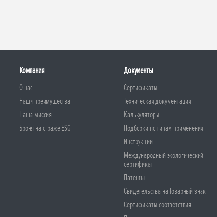
Компания
Документы
О нас
Сертификаты
Наши преимущества
Техническая документация
Наша миссия
Калькуляторы
Броня на страже ESG
Подборки по типам применения
Инструкции
Международный экологический
сертификат
Патенты
Свидетельства на Товарный знак
Сертификаты соответствия