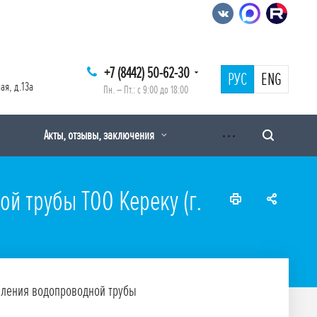
+7 (8442) 50-62-30
РУС
ENG
ая, д.13а
Пн. – Пт.: с 9:00 до 18:00
Акты, отзывы, заключения
й трубы ТОО Кереку (г.
пления водопроводной трубы