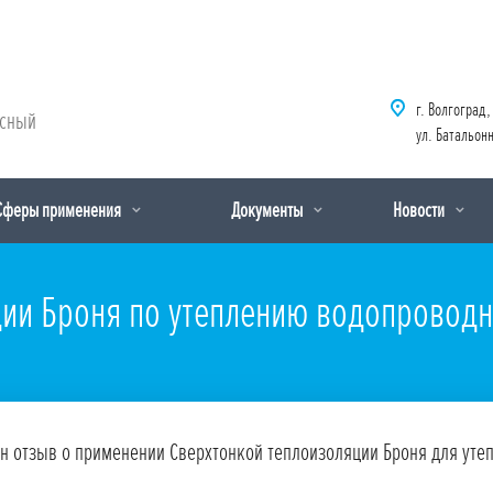
г. Волгоград,
рсный
ул. Батальонн
Сферы применения
Документы
Новости
ии Броня по утеплению водопроводно
н отзыв о применении Сверхтонкой теплоизоляции Броня для уте