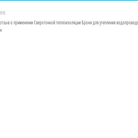
2015
отзыв о применении Сверхтонкой теплоизоляции Броня для утепления водопроводно
н