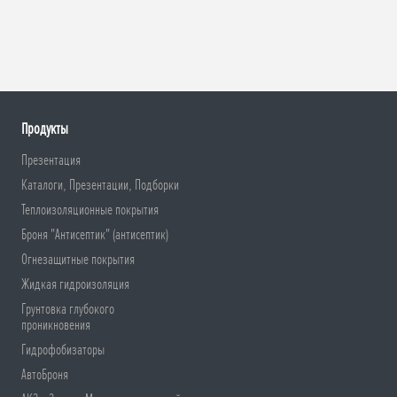
Продукты
Презентация
Каталоги, Презентации, Подборки
Теплоизоляционные покрытия
Броня "Антисептик" (антисептик)
Огнезащитные покрытия
Жидкая гидроизоляция
Грунтовка глубокого
проникновения
Гидрофобизаторы
АвтоБроня