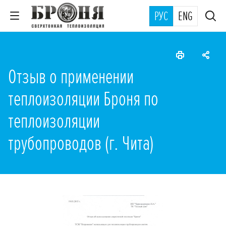
РУС
ENG
Отзыв о применении
теплоизоляции Броня по
теплоизоляции
трубопроводов (г. Чита)