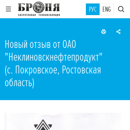
РУС
ENG
Новый отзыв от ОАО
"Неклиновскнефтепродукт"
(с. Покровское, Ростовская
область)