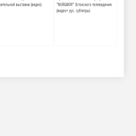
оительной выставки (видео)
"NURGAKIVI" Эстонского телевидения
(видео+ рус. субтитры)