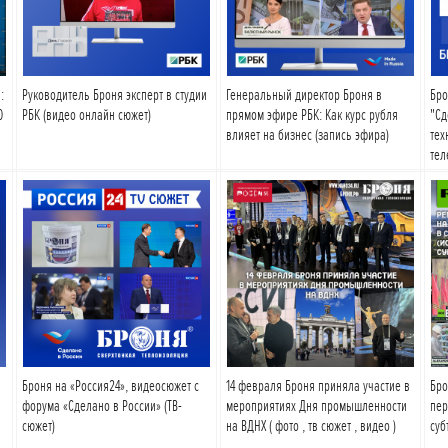
:
Руководитель Броня эксперт в студии
Генеральный директор Броня в
Бро
0
РБК (видео онлайн сюжет)
прямом эфире РБК: Как курс рубля
"Сд
влияет на бизнес (запись эфира)
тех
тел
Подробнее
Подробнее
Броня на «Россия24», видеосюжет с
14 февраля Броня приняла участие в
Бро
форума «Сделано в России» (ТВ-
мероприятиях Дня промышленности
пер
сюжет)
на ВДНХ ( фото , тв сюжет , видео )
суб