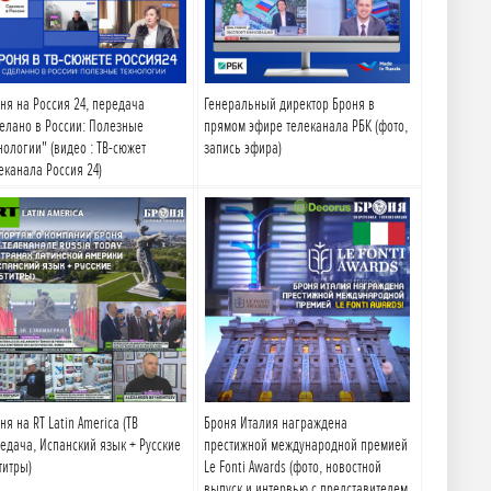
ня на Россия 24, передача
Генеральный директор Броня в
елано в России: Полезные
прямом эфире телеканала РБК (фото,
нологии" (видео : ТВ-сюжет
запись эфира)
еканала Россия 24)
Подробнее
Подробнее
ня на RT Latin America (ТВ
Броня Италия награждена
едача, Испанский язык + Русские
престижной международной премией
титры)
Le Fonti Awards (фото, новостной
выпуск и интервью с представителем