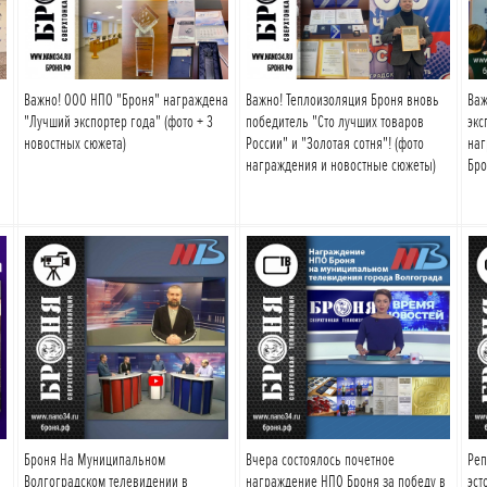
Важно! ООО НПО "Броня" награждена
Важно! Теплоизоляция Броня вновь
Важ
"Лучший экспортер года" (фото + 3
победитель "Сто лучших товаров
экс
новостных сюжета)
России" и "Золотая сотня"! (фото
наг
награждения и новостные сюжеты)
Бро
Подробнее
Подробнее
Броня На Муниципальном
Вчера состоялось почетное
Реп
Волгоградском телевидении в
награждение НПО Броня за победу в
эст