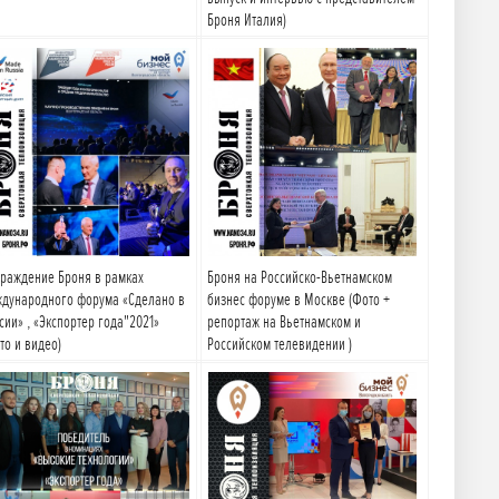
Броня Италия)
Подробнее
Подробнее
раждение Броня в рамках
Броня на Российско-Вьетнамском
дународного форума «Сделано в
бизнес форуме в Москве (Фото +
сии» , «Экспортер года"2021»
репортаж на Вьетнамском и
то и видео)
Российском телевидении )
Подробнее
Подробнее