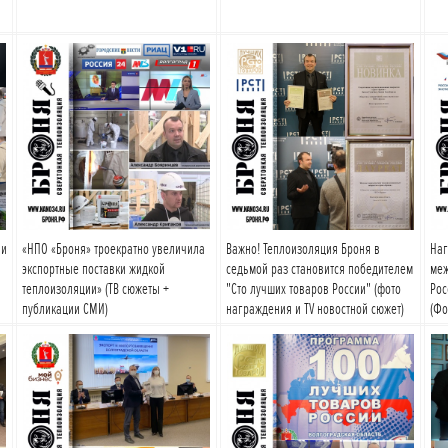
Подробнее
Подробнее
 и
«НПО «Броня» троекратно увеличила
Важно! Теплоизоляция Броня в
Наг
экспортные поставки жидкой
седьмой раз становится победителем
меж
теплоизоляции» (ТВ сюжеты +
"Сто лучших товаров России" (фото
Рос
публикации СМИ)
награждения и TV новостной сюжет)
(Фо
Подробнее
Подробнее