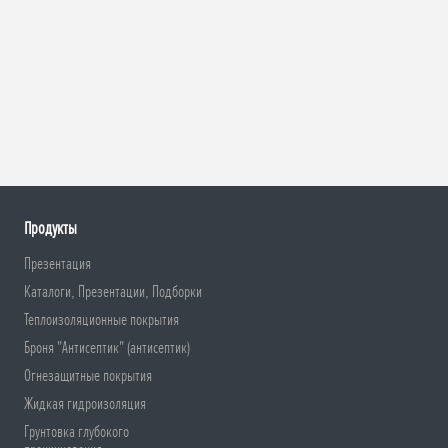
Продукты
Презентация
Каталоги, Презентации, Подборки
Теплоизоляционные покрытия
Броня "Антисептик" (антисептик)
Огнезащитные покрытия
Жидкая гидроизоляция
Грунтовка глубокого