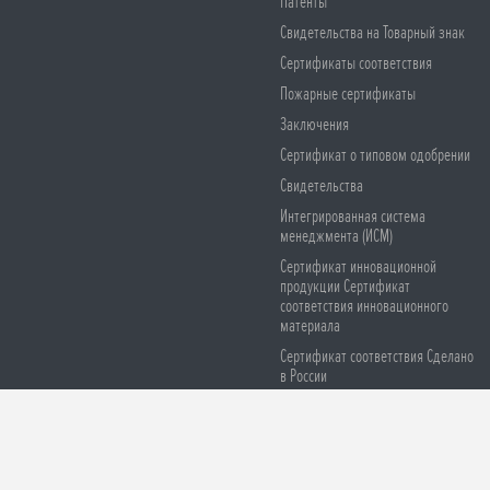
Патенты
Свидетельства на Товарный знак
Сертификаты соответствия
Пожарные сертификаты
Заключения
Сертификат о типовом одобрении
Свидетельства
Интегрированная система
менеджмента (ИСМ)
Сертификат инновационной
продукции Сертификат
соответствия инновационного
материала
Сертификат соответствия Сделано
в России
Сертификаты соответствия СЕ
Остерегайтесь подделок