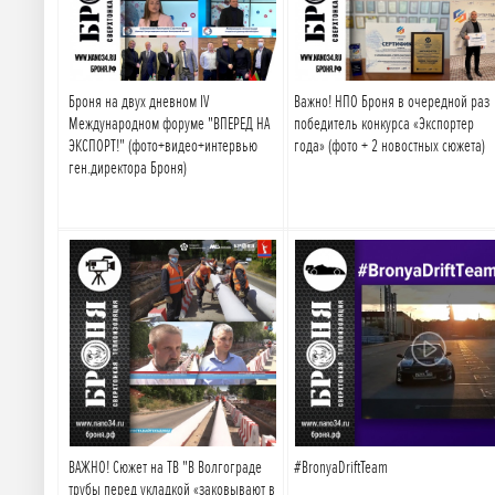
Броня на двух дневном IV
Важно! НПО Броня в очередной раз
Международном форуме "ВПЕРЕД НА
победитель конкурса «Экспортер
ЭКСПОРТ!" (фото+видео+интервью
года» (фото + 2 новостных сюжета)
ген.директора Броня)
Подробнее
Подробнее
ВАЖНО! Сюжет на ТВ "В Волгограде
#BronyaDriftTeam
трубы перед укладкой «заковывают в