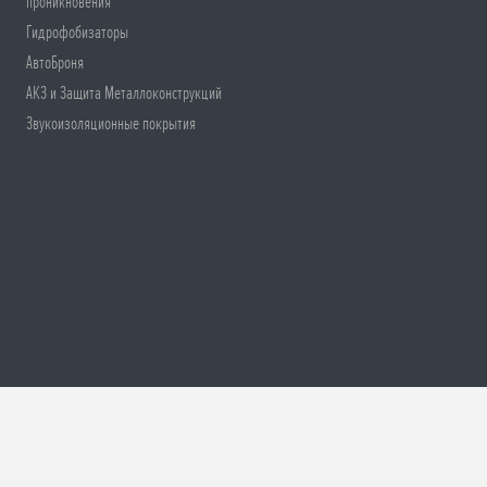
проникновения
Гидрофобизаторы
АвтоБроня
АКЗ и Защита Металлоконструкций
Звукоизоляционные покрытия