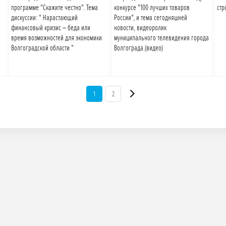
программе "Скажите честно". Тема
конкурсе "100 лучших товаров
стр
дискуссии: " Нарастающий
России", и тема сегодняшней
финансовый кризис – беда или
новости, видеоролик
время возможностей для экономики
муниципального телевидения города
Волгоградской области "
Волгограда.(видео)
1
2