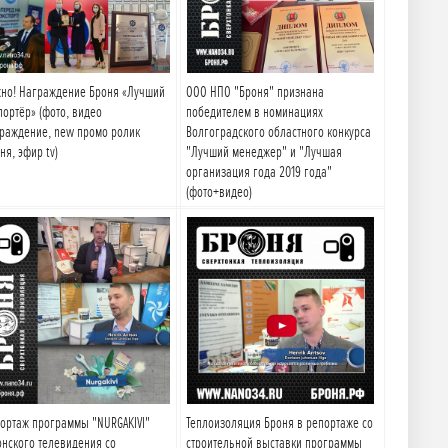
но! Награждение Броня «Лучший
ООО НПО "Броня" признана
портёр» (фото, видео
победителем в номинациях
раждение, new промо ролик
Волгоградского областного конкурса
ня, эфир tv)
"Лучший менеджер" и "Лучшая
организация года 2019 года"
(фото+видео)
Подробнее
Подробнее
ортаж программы "NURGAKIVI"
Теплоизоляция Броня в репортаже со
онского телевидения со
строительной выставки программы