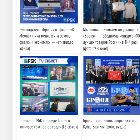
Руководитель «Броня» в эфире РБК:
Мы вновь принимаем поздравления
«Геополитика меняется, а законы
«Броня» — победитель конкурса «10
физики и экономики — нет» (видео
лучших товаров России» в 11-й раз!
эфира)
(фото, тв-сюжет)
Подробнее
Подробнее
Телеканал РБК о победе Броня в
Броня Питер вновь соорганизатор
конкурсе «Экспортер года» (ТВ-сюжет)
Кубка Балтики (фото, видео)