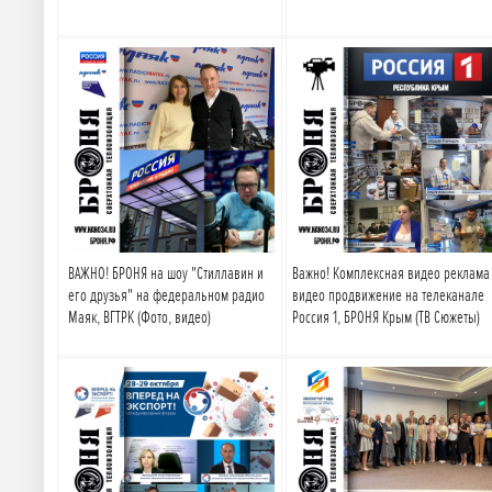
Подробнее
Подробнее
ВАЖНО! БРОНЯ на шоу "Стиллавин и
Важно! Комплексная видео реклама
его друзья" на федеральном радио
видео продвижение на телеканале
Маяк, ВГТРК (Фото, видео)
Россия 1, БРОНЯ Крым (ТВ Сюжеты)
Подробнее
Подробнее