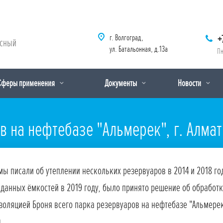
г. Волгоград,
+
рсный
ул. Батальонная, д.13а
Пн
Сферы применения
Документы
Новости
 на нефтебазе "Альмерек", г. Алмат
мы писали об утеплении нескольких резервуаров в 2014 и 2018 го
 данных ёмкостей в 2019 году, было принято решение об обработ
золяцией Броня всего парка резервуаров на нефтебазе "Альмерек"
ы