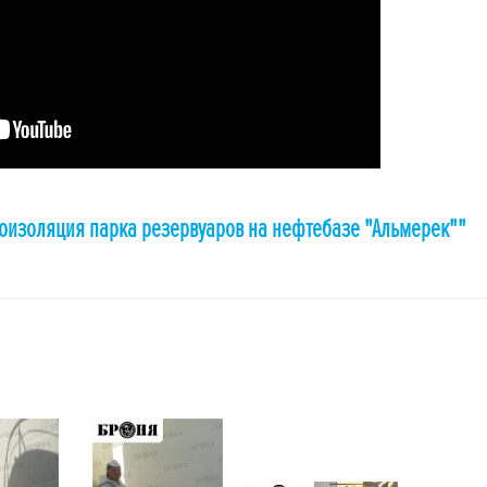
оизоляция парка резервуаров на нефтебазе "Альмерек""