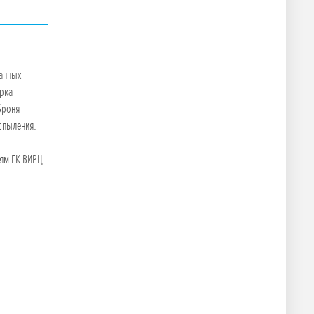
данных
арка
Броня
спыления.
лям ГК ВИРЦ