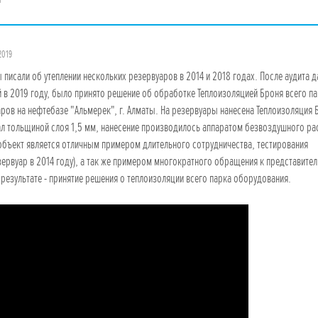
2019
 писали об утеплении нескольких резервуаров в 2014 и 2018 годах. После аудита 
 в 2019 году, было принято решение об обработке Теплоизоляцией Броня всего п
ров на нефтебазе "Альмерек", г. Алматы. На резервуары нанесена Теплоизоляция 
л тольщиной слоя 1,5 мм, нанесение производилось аппаратом безвоздушного ра
бъект является отличным примером длительного сотрудничества, тестирования
зервуар в 2014 году), а так же примером многократного обращения к представите
результате - принятие решения о теплоизоляции всего парка оборудования.