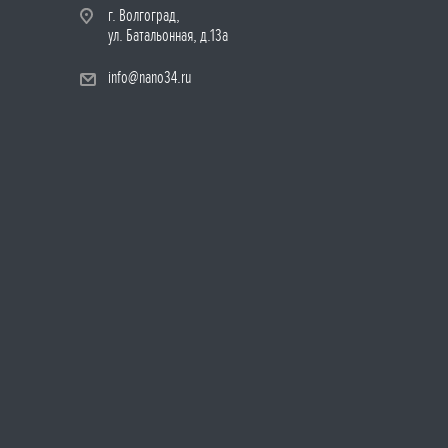
г. Волгоград,
ул. Батальонная, д.13а
info@nano34.ru