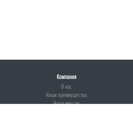
Компания
О нас
Наши преимущества
Наша миссия
Броня на страже ESG
Документы