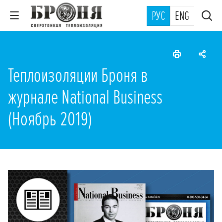
РУС
ENG
Теплоизоляции Броня в
журнале National Business
(Ноябрь 2019)