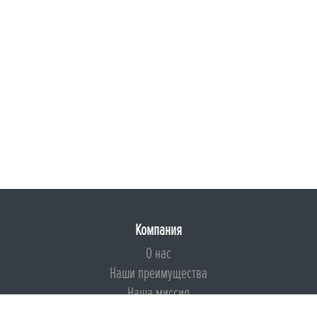
Компания
О нас
Наши преимущества
Наша миссия
Броня на страже ESG