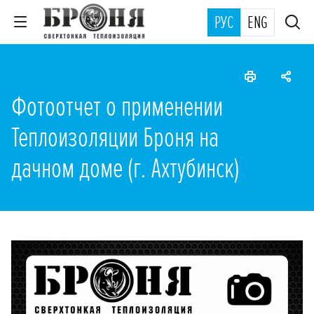
РУС
ENG
Фотоотчет о применении
Теплоизоляции Броня на
дачном доме (г. Ахтубинск)