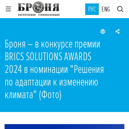
РУС
ENG
Броня – в конкурсе премии
BRICS SOLUTIONS AWARDS
2024 в номинации "Решения
по адаптации к изменению
климата" (Фото)