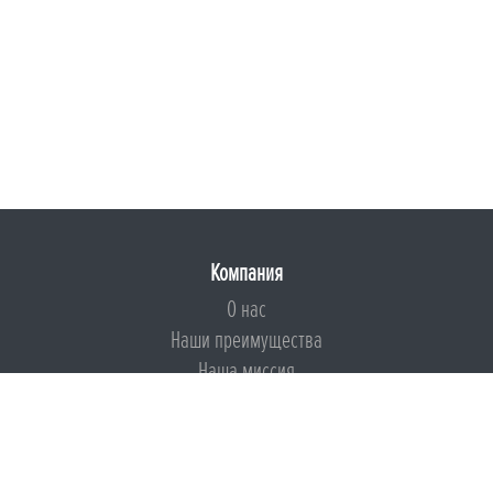
Компания
О нас
Наши преимущества
Наша миссия
Броня на страже ESG
Документы
Сертификаты