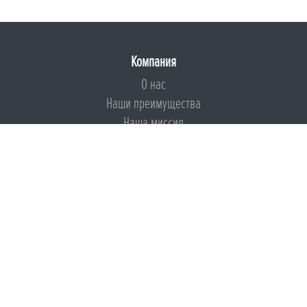
Компания
О нас
Наши преимущества
Наша миссия
Броня на страже ESG
Документы
Сертификаты
Техническая документация
Калькуляторы
Подборки по типам применения
Инструкции
Международный экологический сертификат