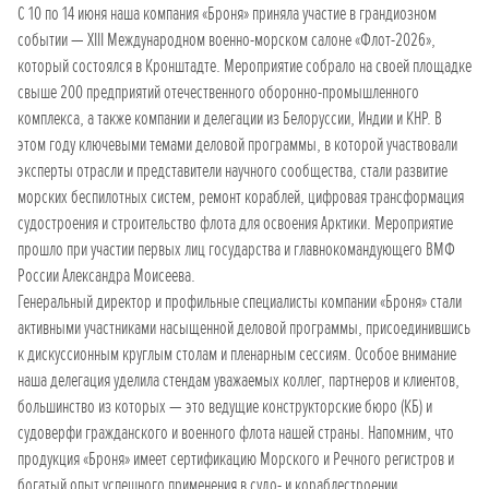
С 10 по 14 июня наша компания «Броня» приняла участие в грандиозном
событии — XIII Международном военно-морском салоне «Флот-2026»,
который состоялся в Кронштадте. Мероприятие собрало на своей площадке
свыше 200 предприятий отечественного оборонно-промышленного
комплекса, а также компании и делегации из Белоруссии, Индии и КНР. В
этом году ключевыми темами деловой программы, в которой участвовали
эксперты отрасли и представители научного сообщества, стали развитие
морских беспилотных систем, ремонт кораблей, цифровая трансформация
судостроения и строительство флота для освоения Арктики. Мероприятие
прошло при участии первых лиц государства и главнокомандующего ВМФ
России Александра Моисеева.
Генеральный директор и профильные специалисты компании «Броня» стали
активными участниками насыщенной деловой программы, присоединившись
к дискуссионным круглым столам и пленарным сессиям. Особое внимание
наша делегация уделила стендам уважаемых коллег, партнеров и клиентов,
большинство из которых — это ведущие конструкторские бюро (КБ) и
судоверфи гражданского и военного флота нашей страны. Напомним, что
продукция «Броня» имеет сертификацию Морского и Речного регистров и
богатый опыт успешного применения в судо- и кораблестроении.