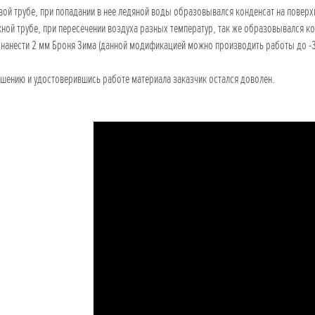
вой трубе, при попадании в нее ледяной воды образовывался конденсат на поверхн
ной трубе, при пересечении воздуха разных температур, так же образовывался к
нанести 2 мм Броня Зима (данной модификацией можно производить работы до -35
шению и удостоверившись работе материала заказчик остался доволен.