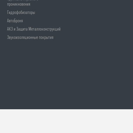
проникновения
Гидрофобизаторы
АвтоБроня
АКЗ и Защита Металлоконструкций
Звукоизоляционные покрытия