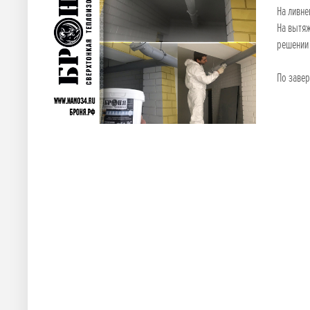
На ливне
На вытяж
решении 
По завер