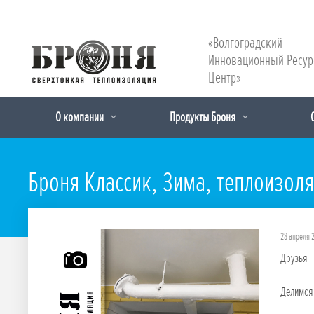
«Волгоградский
Инновационный Ресу
Центр»
О компании
Продукты Броня
Броня Классик, Зима, теплоизол
28 апреля 
Друзья
Делимся 