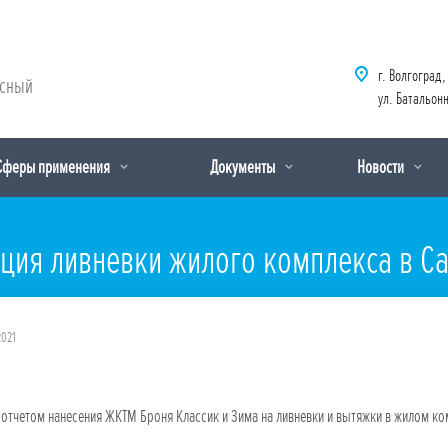
г. Волгоград,
рсный
ул. Батальонн
Сферы применения
Документы
Новости
яция ливневки жилого комплекса в С
2021
отчетом нанесения ЖКТМ Броня Классик и Зима на ливневки и вытяжки в жилом ко