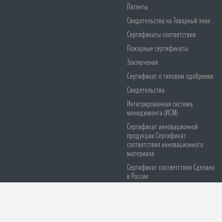
Патенты
Свидетельства на Товарный знак
Сертификаты соответствия
Пожарные сертификаты
Заключения
Сертификат о типовом одобрении
Свидетельства
Интегрированная система
менеджмента (ИСМ)
Сертификат инновационной
продукции Сертификат
соответствия инновационного
материала
Сертификат соответствия Сделано
в России
Сертификаты соответствия СЕ
Остерегайтесь подделок