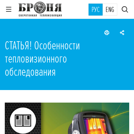
РУС
ENG
СТАТЬЯ! Особенности
тепловизионного
обследования