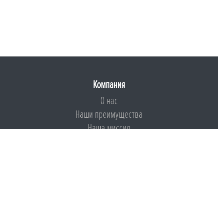
Компания
О нас
Наши преимущества
Наша миссия
Броня на страже ESG
Документы
Сертификаты
Техническая документация
Калькуляторы