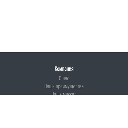
Компания
О нас
Наши преимущества
Наша миссия
Броня на страже ESG
Документы
Сертификаты