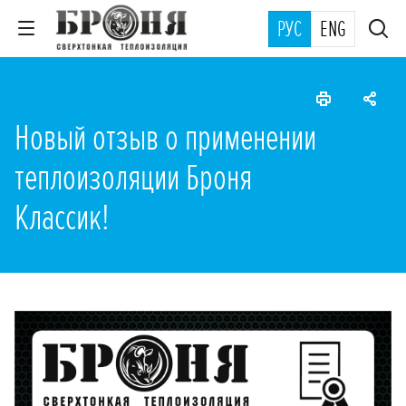
РУС
ENG
Новый отзыв о применении
теплоизоляции Броня
Классик!