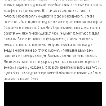
теплоизоляции стен на данном объекте было принято решение использовать
модификацию Броня Антикор НГ , тем самым защитить и от огня , и
полностью предотвратить конденсат и коррозию поверхности. Сперва
поверхность была тщательно подготовлена и покрыта при помощи аппарата
безвоздушного нанесения Graco Mark V Броня Антикор в несколько слоев, с
обязательной межслойной сушкой 24 часа. Результат полностью оправдал
ожидания. Заведение полностью функционирует, и посетителям очень
комфортно и приятно проводить там время, даже когда температура
воздуха на побережье достаточно высокая, и помещение целый день
находятся под палящим солнцем. Заказчик и посетители очень довольны!
Место очень стало тут же популярным у местных жителей всех возрастов и
вечерами модным у молодежи. PS Новость нами планировалась еще летом ,
а уже сейчас , в холода на севере томской области стало понятна что Броня
справляется весьма. Супер.