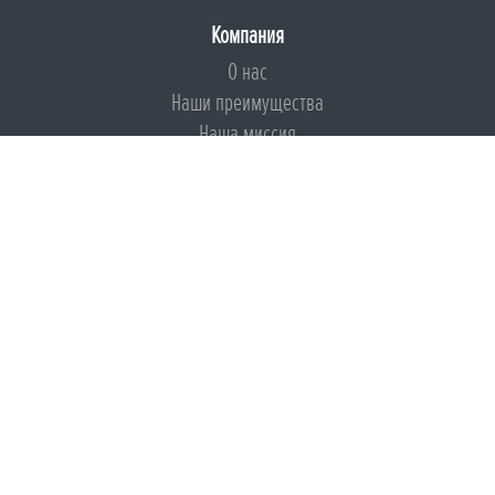
Компания
О нас
Наши преимущества
Наша миссия
Броня на страже ESG
Документы
Сертификаты
Техническая документация
Калькуляторы
Подборки по типам применения
Инструкции
Международный экологический сертификат
Патенты
Свидетельства на Товарный знак