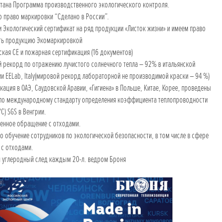
ана Программа производственного экологического контроля.
 право маркировки “Сделано в России”.
 Экологический сертификат на ряд продукции «Листок жизни» и имеем право
ть продукцию Экомаркировкой
кая СЕ и пожарная сертификация (16 документов)
рекорд по отражению лучистого солнечного тепла – 92% в итальянской
и EELab, Italy(мировой рекорд лабораторной не производимой краски – 94 %)
ация в ОАЭ, Саудовской Аравии, «Гигиена» в Польше, Китае, Корее, проведены
по международному стандарту определения коэффициента теплопроводности
°С) SGS в Венгрии.
енное обращение с отходами.
 обучение сотрудников по экологической безопасности, в том числе в сфере
с отходами.
углеродный след каждым 20-л. ведром Броня