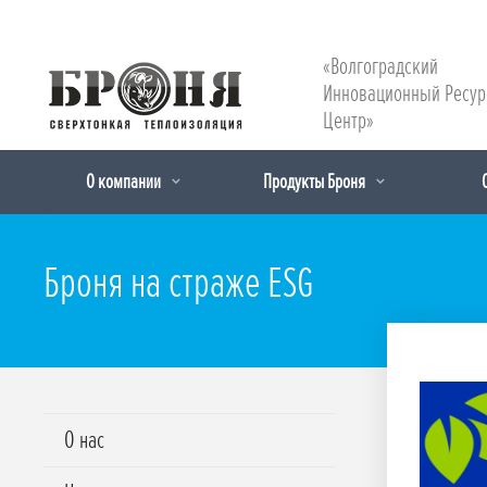
«Волгоградский
Инновационный Ресу
Центр»
О компании
Продукты Броня
Броня на страже ESG
О нас