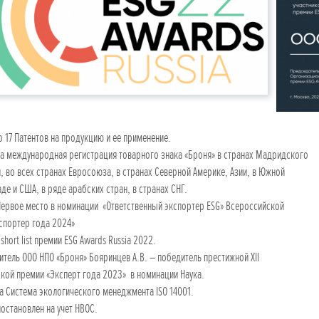
 17 Патентов на продукцию и ее применение.
 международная регистрация товарного знака «Броня» в странах Мадридского
, во всех странах Евросоюза, в странах Северной Америке, Азии, в Южной
де и США, в ряде арабских стран, в странах СНГ.
ервое место в номинации «Ответственный экспортер ESG» Всероссийской
спортер года 2024»
hort list премии ESG Awards Russia 2022.
тель ООО НПО «Броня» Бояринцев А.В. – победитель престижной XII
кой премии «Эксперт года 2023» в номинации Наука.
 Система экологического менеджмента ISO 14001.
остановлен на учет НВОС.