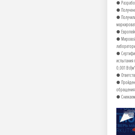
● Разработ
● Получено
● Получили
маркирова
● Европейс
● Мировой 
лаборатори
● Сертифик
испытания 
0,001 Вт/(м
● Ответств
● Пройдено
обращения 
● Снижаем 