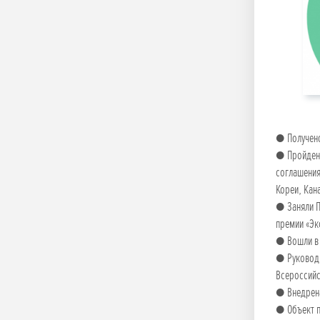
● Получено
● Пройдена
соглашения
Кореи, Кана
● Заняли П
премии «Эк
● Вошли в s
● Руководи
Всероссийс
● Внедрена
● Объект п