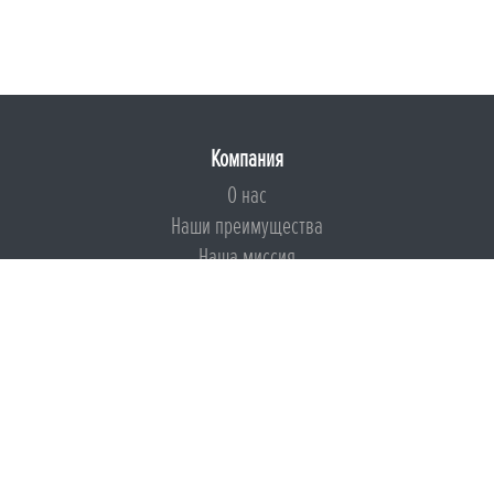
Компания
О нас
Наши преимущества
Наша миссия
Броня на страже ESG
Документы
Сертификаты
Техническая документация
Калькуляторы
Подборки по типам применения