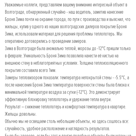
Уважаемые коллеги, представляем вашему вниманию интересный объект в
Волгограде, обнаруженный случайно - наш водитель, заметив нанесение
Броня Зима почти на окраине города, по пути с производства и выяснил, что
жильцы, купив у одного из наших волгоградских дилеров покрытие Броня
Зима, использовали материал для решения проблемы теплопотерь. Мы
оперативно договорились о проведении замеров.
Зима в Волгограде была аномально теплой, морозы до -12°С пришли только
в феврале. Уникальность Броня Зима позволила нанести её кистью на
внешнюю стену в неблагоприятных условиях. Толщина теплоизоляционного
покрытия составила всего 1мм.
Замеры тепловизором показали: температура непокрытой стены - -5.5°С, а
после нанесения Броня Зима температура поверхности стены была близка к
минимальной температуре воздуха за сутки (-12°С). Это демонстрирует
эффективную блокировку теплопотерь и удержание тепла внутри.
Результат – снижение теплопотерь и комфортная температура в квартире.
Жильцы довольны.
Обычно мы не освещаем столь небольшие объекты, но здесь сошлось все:
случайность, удобное расположение и наглядность результатов.
Было бы здорово, если бы этот и другие подобные объекты были учтены на