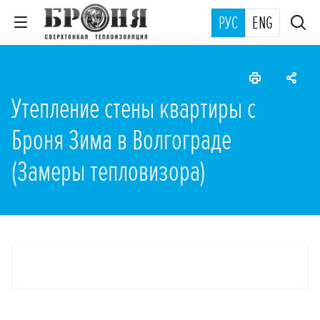
РУС
ENG
Утепление стены квартиры с
Броня Зима в Волгограде
(Замеры тепловизора)