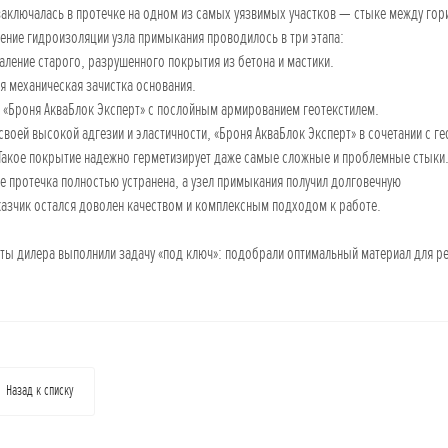
аключалась в протечке на одном из самых уязвимых участков — стыке между гор
ение гидроизоляции узла примыкания проводилось в три этапа:
даление старого, разрушенного покрытия из бетона и мастики.
ая механическая зачистка основания.
е «Броня АкваБлок Эксперт» с послойным армированием геотекстилем.
своей высокой адгезии и эластичности, «Броня АкваБлок Эксперт» в сочетании с г
Такое покрытие надежно герметизирует даже самые сложные и проблемные стыки
те протечка полностью устранена, а узел примыкания получил долговечную
казчик остался доволен качеством и комплексным подходом к работе.
ы дилера выполнили задачу «под ключ»: подобрали оптимальный материал для ре
Назад к списку