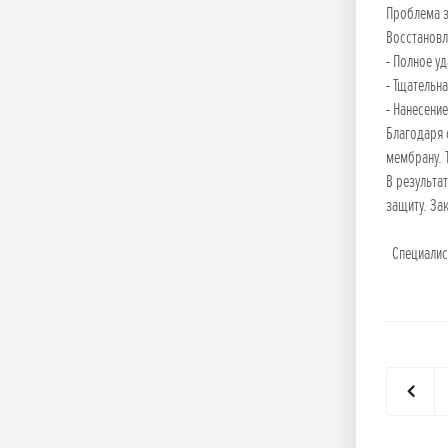
Проблема з
Восстановл
- Полное у
- Тщательн
- Нанесени
Благодаря 
мембрану. 
В результа
защиту. За
Специалист