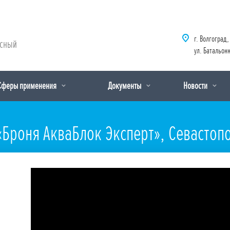
г. Волгоград,
рсный
ул. Батальонн
Сферы применения
Документы
Новости
«Броня АкваБлок Эксперт», Севастоп