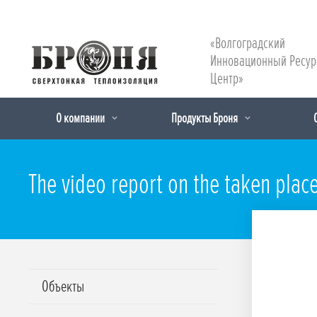
«Волгоградский
Инновационный Ресу
Центр»
О компании
Продукты Броня
The video report on the taken plac
Объекты