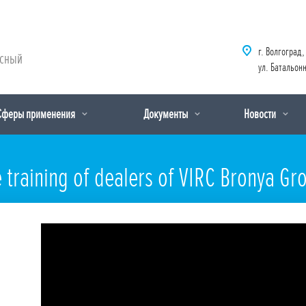
г. Волгоград,
рсный
ул. Батальонн
Сферы применения
Документы
Новости
e training of dealers of VIRC Bronya Gr