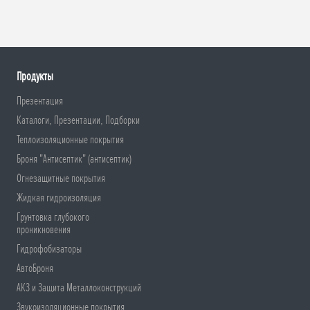
Продукты
Презентация
Каталоги, Презентации, Подборки
Теплоизоляционные покрытия
Броня "Антисептик" (антисептик)
Огнезащитные покрытия
Жидкая гидроизоляция
Грунтовка глубокого
проникновения
Гидрофобизаторы
АвтоБроня
АКЗ и Защита Металлоконструкций
Звукоизоляционные покрытия