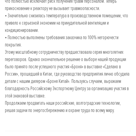
что полностью исключает риск получения травм персоналом. Теперь
прикосновение к реактору не вызывает травмоопасности.
• Значительно снизилась температура в производственном помещении, что
привело к серьезной экономии на принудительной вентиляции и
кондиционировании.
• Полностью выполнены требования заказчика по 100% негорючести
покрытия.
Этому масштабному сотрудничеству предшествовала серия многолетних
переговоров. Однако окончательное решение о выборе нашей продукции
было принято после успешного участия «Броня» в выставке «Сделано в
России», прошедшей в Китае, где руководство предприятия лично обсудила
детали с нашим дилером «Броня Китай». Пользуясь случаем, выражаем
благодарность Российскому Экспортному Центру за организацию участия в
этой знаковой выставке.
Продолжаем продвигать наши российские, волгоградские технологии,
решая задачи по энергосбережению и охране труда по всему миру.