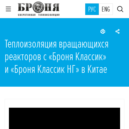
РУС
ENG
Теплоизоляция вращающихся
реакторов с «Броня Классик»
и «Броня Классик НГ» в Китае