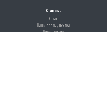
Компания
О нас
Наши преимущества
Наша миссия
Броня на страже ESG
Документы
Сертификаты
Техническая документация
Калькуляторы
Подборки по типам применения
Инструкции
Международный экологический сертификат
Патенты
Свидетельства на Товарный знак