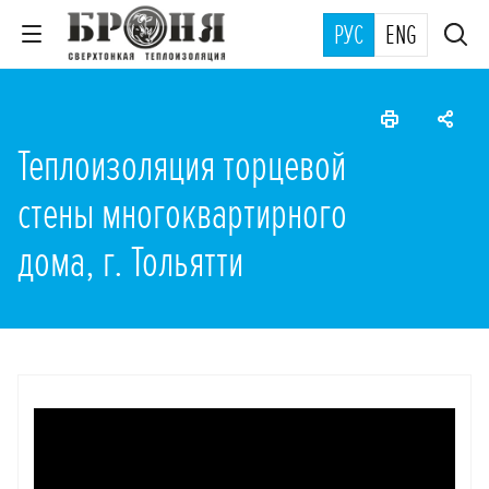
РУС
ENG
Теплоизоляция торцевой
стены многоквартирного
дома, г. Тольятти