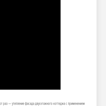
от раз — утепление фасада двухэтажного коттеджа с применением