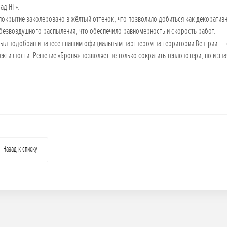
ад НГ».
окрытие заколеровано в жёлтый оттенок, что позволило добиться как декоративн
безвоздушного распыления, что обеспечило равномерность и скорость работ.
ыл подобран и нанесён нашим официальным партнёром на территории Венгрии — с 
ктивности. Решение «Броня» позволяет не только сократить теплопотери, но и зна
Назад к списку