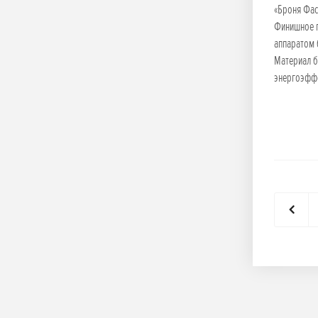
«Броня Фас
Финишное п
аппаратом 
Материал б
энергоэффе