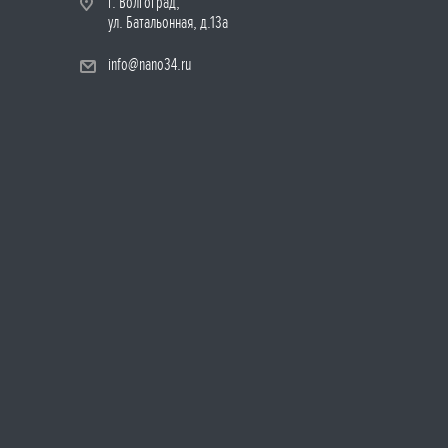
г. Волгоград,
ул. Батальонная, д.13а
info@nano34.ru