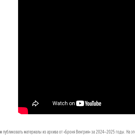
 публиковать материалы из архива от «Броня Венгрия» за 2024–2025 годы. На эт