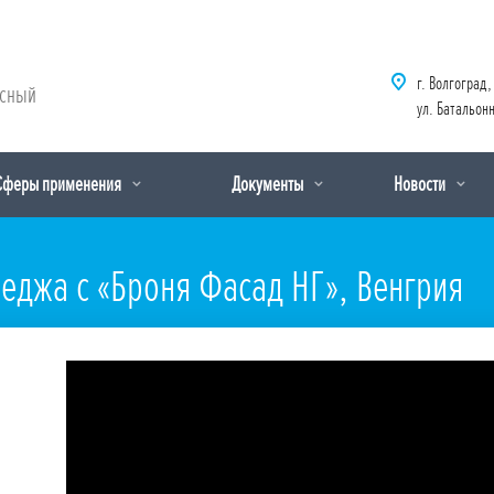
г. Волгоград,
рсный
ул. Батальонн
Сферы применения
Документы
Новости
еджа с «Броня Фасад НГ», Венгрия