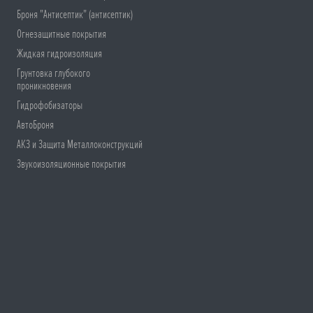
Броня "Антисептик" (антисептик)
Огнезащитные покрытия
Жидкая гидроизоляция
Грунтовка глубокого
проникновения
Гидрофобизаторы
АвтоБроня
АКЗ и Защита Металлоконструкций
Звукоизоляционные покрытия