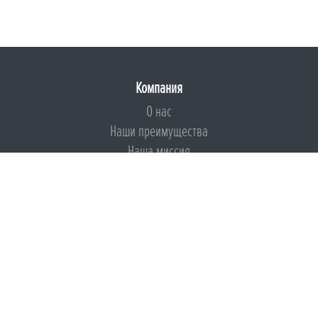
Компания
О нас
Наши преимущества
Наша миссия
Броня на страже ESG
Документы
Сертификаты
Техническая документация
Калькуляторы
Подборки по типам применения
Инструкции