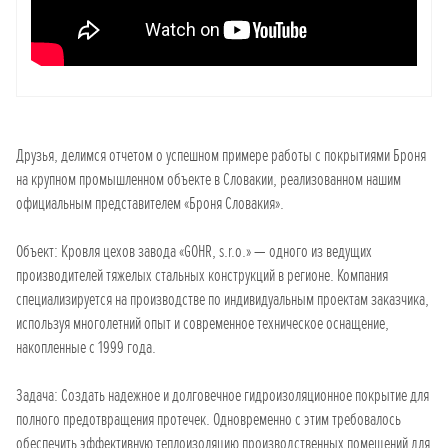
Друзья, делимся отчетом о успешном примере работы с покрытиями Броня
на крупном промышленном объекте в Словакии, реализованном нашим
официальным представителем «Броня Словакия».
Объект: Кровля цехов завода «GOHR, s.r.o.» — одного из ведущих
производителей тяжелых стальных конструкций в регионе. Компания
специализируется на производстве по индивидуальным проектам заказчика,
используя многолетний опыт и современное техническое оснащение,
накопленные с 1999 года.
Задача: Создать надежное и долговечное гидроизоляционное покрытие для
полного предотвращения протечек. Одновременно с этим требовалось
обеспечить эффективную теплоизоляцию производственных помещений для