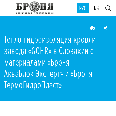
РУС
ENG
Тепло-гидроизоляция кровли
завода «GOHR» в Словакии с
материалами «Броня
АкваБлок Эксперт» и «Броня
ТермоГидроПласт»