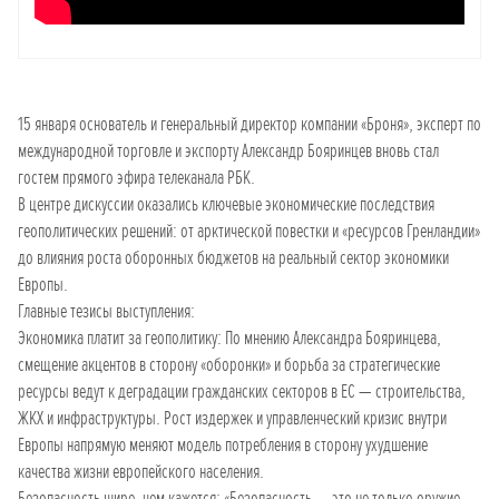
15 января основатель и генеральный директор компании «Броня», эксперт по
международной торговле и экспорту Александр Бояринцев вновь стал
гостем прямого эфира телеканала РБК.
В центре дискуссии оказались ключевые экономические последствия
геополитических решений: от арктической повестки и «ресурсов Гренландии»
до влияния роста оборонных бюджетов на реальный сектор экономики
Европы.
Главные тезисы выступления:
Экономика платит за геополитику: По мнению Александра Бояринцева,
смещение акцентов в сторону «оборонки» и борьба за стратегические
ресурсы ведут к деградации гражданских секторов в ЕС — строительства,
ЖКХ и инфраструктуры. Рост издержек и управленческий кризис внутри
Европы напрямую меняют модель потребления в сторону ухудшение
качества жизни европейского населения.
Безопасность шире, чем кажется: «Безопасность — это не только оружие.