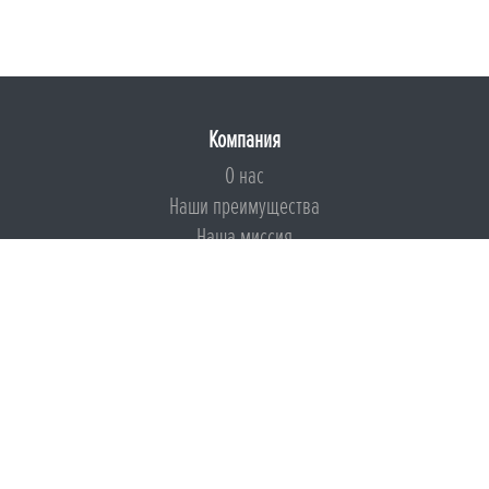
Компания
О нас
Наши преимущества
Наша миссия
Броня на страже ESG
Документы
Сертификаты
Техническая документация
Калькуляторы
Подборки по типам применения
Инструкции