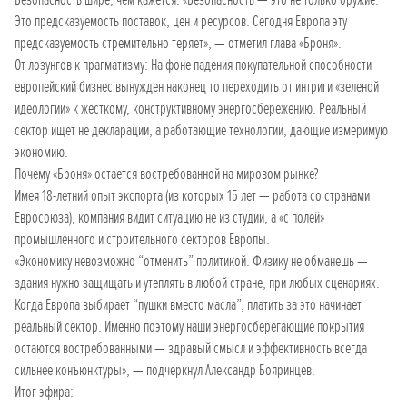
Это предсказуемость поставок, цен и ресурсов. Сегодня Европа эту
предсказуемость стремительно теряет», — отметил глава «Броня».
От лозунгов к прагматизму: На фоне падения покупательной способности
европейский бизнес вынужден наконец то переходить от интриги «зеленой
идеологии» к жесткому, конструктивному энергосбережению. Реальный
сектор ищет не декларации, а работающие технологии, дающие измеримую
экономию.
Почему «Броня» остается востребованной на мировом рынке?
Имея 18-летний опыт экспорта (из которых 15 лет — работа со странами
Евросоюза), компания видит ситуацию не из студии, а «с полей»
промышленного и строительного секторов Европы.
«Экономику невозможно “отменить” политикой. Физику не обманешь —
здания нужно защищать и утеплять в любой стране, при любых сценариях.
Когда Европа выбирает “пушки вместо масла”, платить за это начинает
реальный сектор. Именно поэтому наши энергосберегающие покрытия
остаются востребованными — здравый смысл и эффективность всегда
сильнее конъюнктуры», — подчеркнул Александр Бояринцев.
Итог эфира: