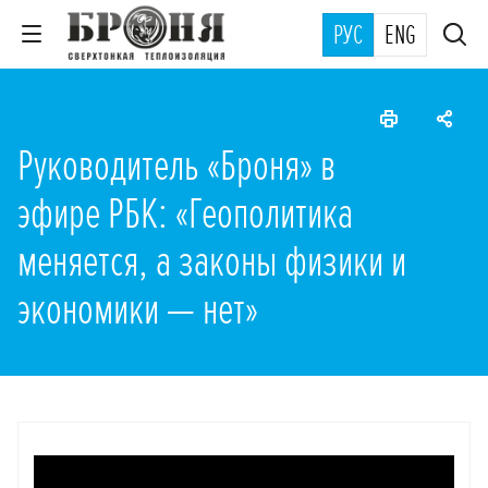
РУС
ENG
Руководитель «Броня» в
эфире РБК: «Геополитика
меняется, а законы физики и
экономики — нет»